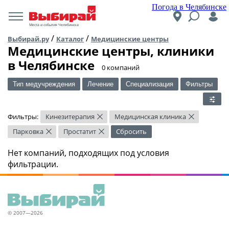
Погода в Челябинске
Места и события Челябинска
/
/
Выбирай.ру
Каталог
Медицинские центры
Медицинские центры, клиники
в Челябинске
​0 компаний
Тип медучреждения
Лечение
Специализация
Фильтры
Фильтры:
Кинезитерапия
Медицинская клиника
×
×
Парковка
Простатит
Сбросить
×
×
Нет компаний, подходящих под условия
фильтрации.
© 2007—2026