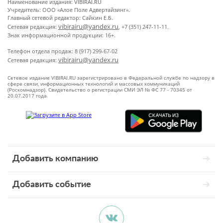
Наименование издания: VIBIRAI.RU
Учредитель: ООО «Алое Поле Адвертайзинг».
Главный сетевой редактор: Сайкин Е.Б.
vibirairu@yandex.ru
Сетевая редакция:
, +7 (351) 247-11-11.
Знак информационной продукции: 16+.
Телефон отдела продаж: 8 (917) 299-67-02
vibirairu@yandex.ru
Сетевая редакция:
Сетевое издание VIBIRAI.RU зарегистрировано в Федеральной службе по надзору в
сфере связи, информационных технологий и массовых коммуникаций
(Роскомнадзор). Свидетельство о регистрации СМИ ЭЛ № ФС 77 - 70345 от
20.07.2017 года
Добавить компанию
Добавить событие