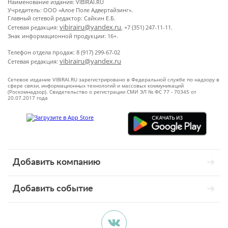
Наименование издания: VIBIRAI.RU
Учредитель: ООО «Алое Поле Адвертайзинг».
Главный сетевой редактор: Сайкин Е.Б.
vibirairu@yandex.ru
Сетевая редакция:
, +7 (351) 247-11-11.
Знак информационной продукции: 16+.
Телефон отдела продаж: 8 (917) 299-67-02
vibirairu@yandex.ru
Сетевая редакция:
Сетевое издание VIBIRAI.RU зарегистрировано в Федеральной службе по надзору в
сфере связи, информационных технологий и массовых коммуникаций
(Роскомнадзор). Свидетельство о регистрации СМИ ЭЛ № ФС 77 - 70345 от
20.07.2017 года
Добавить компанию
Добавить событие