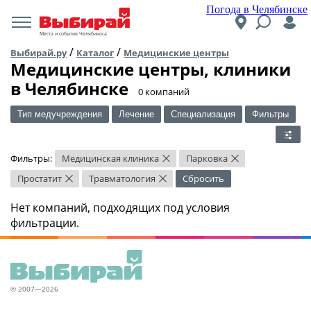
Погода в Челябинске
Места и события Челябинска
/
/
Выбирай.ру
Каталог
Медицинские центры
Медицинские центры, клиники
в Челябинске
​0 компаний
Тип медучреждения
Лечение
Специализация
Фильтры
Фильтры:
Медицинская клиника
Парковка
×
×
Простатит
Травматология
Сбросить
×
×
Нет компаний, подходящих под условия
фильтрации.
© 2007—2026