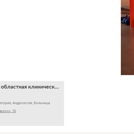
Челябинская областная клиническая больница
атория, Андрология, Больница
вского, 70