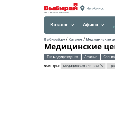
Челябинск
Места и события Челябинска
Каталог
Афиша
/
/
Выбирай.ру
Каталог
Медицинские ц
Медицинские це
Тип медучреждения
Лечение
Специа
Фильтры:
Медицинская клиника
Тра
×