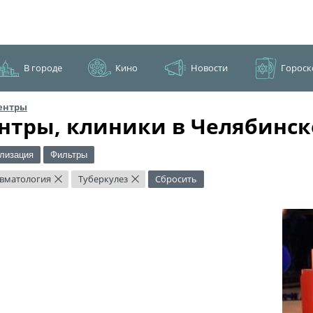
В городе
Кино
Новости
Гороск
ентры
нтры, клиники в Челябинск
лизация
Фильтры
вматология
Туберкулез
Сбросить
×
×