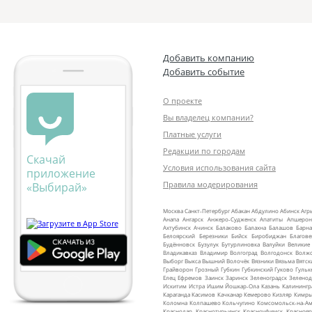
Добавить компанию
Добавить событие
О проекте
Вы владелец компании?
Платные услуги
Редакции по городам
Скачай
Условия использования сайта
приложение
Правила модерирования
«Выбирай»
Москва
Санкт‑Петербург
Абакан
Абдулино
Абинск
Агр
Анапа
Ангарск
Анжеро‑Судженск
Апатиты
Апшерон
Ахтубинск
Ачинск
Балаково
Балахна
Балашов
Барна
Белоярский
Березники
Бийск
Биробиджан
Благов
Будённовск
Бузулук
Бутурлиновка
Валуйки
Великие
Владикавказ
Владимир
Волгоград
Волгодонск
Волж
Выборг
Выкса
Вышний Волочёк
Вязники
Вязьма
Вятск
Грайворон
Грозный
Губкин
Губкинский
Гуково
Гульк
Елец
Ефремов
Заинск
Заринск
Зеленоградск
Зеленод
Искитим
Истра
Ишим
Йошкар‑Ола
Казань
Калинингр
Караганда
Касимов
Качканар
Кемерово
Кизляр
Кимр
Коломна
Колпашево
Кольчугино
Комсомольск‑на‑Ам
Краснодар
Краснотурьинск
Красноуфимск
Краснояр