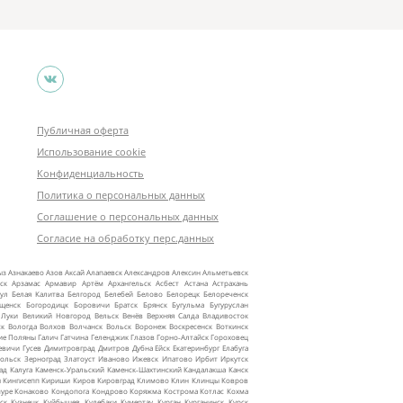
Публичная оферта
Использование cookie
Конфиденциальность
Политика о персональных данных
Соглашение о персональных данных
Согласие на обработку перс.данных
ыз
Азнакаево
Азов
Аксай
Алапаевск
Александров
Алексин
Альметьевск
ск
Арзамас
Армавир
Артём
Архангельск
Асбест
Астана
Астрахань
ул
Белая Калитва
Белгород
Белебей
Белово
Белорецк
Белореченск
ещенск
Богородицк
Боровичи
Братск
Брянск
Бугульма
Бугуруслан
 Луки
Великий Новгород
Вельск
Венёв
Верхняя Салда
Владивосток
ск
Вологда
Волхов
Волчанск
Вольск
Воронеж
Воскресенск
Воткинск
ие Поляны
Галич
Гатчина
Геленджик
Глазов
Горно‑Алтайск
Гороховец
евичи
Гусев
Димитровград
Дмитров
Дубна
Ейск
Екатеринбург
Елабуга
ольск
Зерноград
Златоуст
Иваново
Ижевск
Ипатово
Ирбит
Иркутск
ад
Калуга
Каменск‑Уральский
Каменск‑Шахтинский
Кандалакша
Канск
ы
Кингисепп
Кириши
Киров
Кировград
Климово
Клин
Клинцы
Ковров
уре
Конаково
Кондопога
Кондрово
Коряжма
Кострома
Котлас
Кохма
ск
Кузнецк
Куйбышев
Кулебаки
Кумертау
Курган
Курганинск
Курск