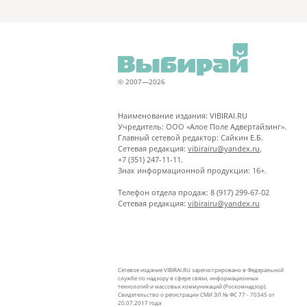
© 2007—2026
Наименование издания: VIBIRAI.RU
Учредитель: ООО «Алое Поле Адвертайзинг».
Главный сетевой редактор: Сайкин Е.Б.
Сетевая редакция:
vibirairu@yandex.ru
,
+7 (351) 247-11-11.
Знак информационной продукции: 16+.
Телефон отдела продаж: 8 (917) 299-67-02
Сетевая редакция:
vibirairu@yandex.ru
Сетевое издание VIBIRAI.RU зарегистрировано в Федеральной
службе по надзору в сфере связи, информационных
технологий и массовых коммуникаций (Роскомнадзор).
Свидетельство о регистрации СМИ ЭЛ № ФС 77 - 70345 от
20.07.2017 года