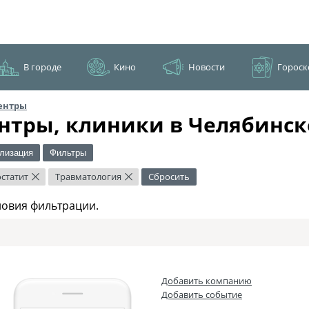
В городе
Кино
Новости
Гороск
ентры
нтры, клиники в Челябинск
лизация
Фильтры
статит
Травматология
Сбросить
×
×
ловия фильтрации.
Добавить компанию
Добавить событие