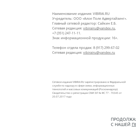
Наименование издания: VIBIRAI.RU
Учредитель: ООО «Алое Поле Адвертайзинг».
Главный сетевой редактор: Сайкин Е.Б.
Сетевая редакция:
vibirairu@yandex.ru
,
+7 (351) 247-11-11.
Знак информационной продукции: 16+.
Телефон отдела продаж: 8 (917) 299-67-02
Сетевая редакция:
vibirairu@yandex.ru
Сетевое издание VIBIRAI.RU зарегистрировано в Федеральной
службе по надзору в сфере связи, информационных
технологий и массовых коммуникаций (Роскомнадзор).
Свидетельство о регистрации СМИ ЭЛ № ФС 77 - 70345 от
20.07.2017 года
ПРОДОЛЖАЯ
С НАШЕЙ
П