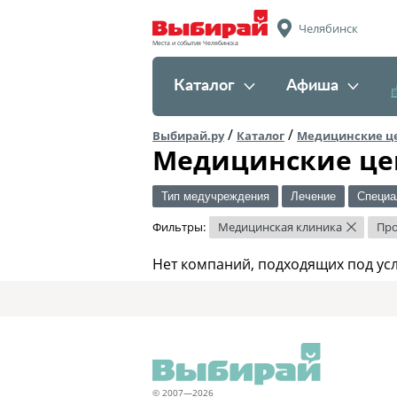
Челябинск
Места и события Челябинска
Каталог
Афиша
/
/
Выбирай.ру
Каталог
Медицинские ц
Медицинские це
Тип медучреждения
Лечение
Специа
Фильтры:
Медицинская клиника
Про
×
Нет компаний, подходящих под ус
© 2007—2026