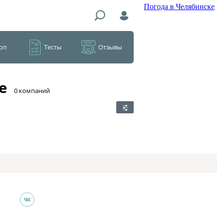
Погода в Челябинске
оп
Тесты
Отзывы
е
​0 компаний