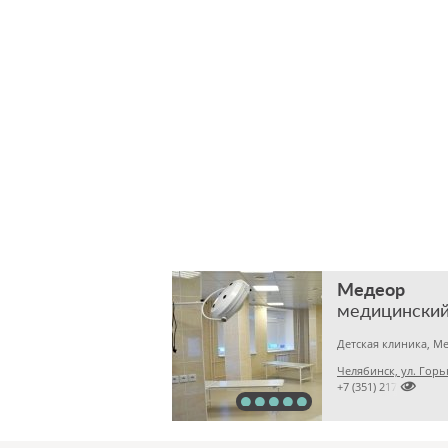
Медеор
медицинский
Челябинск, ул. Горь

+7 (351) 2172376