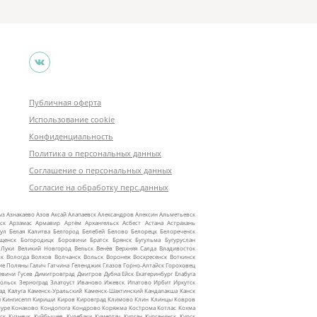
Публичная оферта
Использование cookie
Конфиденциальность
Политика о персональных данных
Соглашение о персональных данных
Согласие на обработку перс.данных
ыз
Азнакаево
Азов
Аксай
Алапаевск
Александров
Алексин
Альметьевск
ск
Арзамас
Армавир
Артём
Архангельск
Асбест
Астана
Астрахань
ул
Белая Калитва
Белгород
Белебей
Белово
Белорецк
Белореченск
ещенск
Богородицк
Боровичи
Братск
Брянск
Бугульма
Бугуруслан
 Луки
Великий Новгород
Вельск
Венёв
Верхняя Салда
Владивосток
ск
Вологда
Волхов
Волчанск
Вольск
Воронеж
Воскресенск
Воткинск
ие Поляны
Галич
Гатчина
Геленджик
Глазов
Горно‑Алтайск
Гороховец
евичи
Гусев
Димитровград
Дмитров
Дубна
Ейск
Екатеринбург
Елабуга
ольск
Зерноград
Златоуст
Иваново
Ижевск
Ипатово
Ирбит
Иркутск
ад
Калуга
Каменск‑Уральский
Каменск‑Шахтинский
Кандалакша
Канск
ы
Кингисепп
Кириши
Киров
Кировград
Климово
Клин
Клинцы
Ковров
уре
Конаково
Кондопога
Кондрово
Коряжма
Кострома
Котлас
Кохма
ск
Кузнецк
Куйбышев
Кулебаки
Кумертау
Курган
Курганинск
Курск