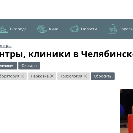
В городе
Кино
Новости
Гороск
ентры
нтры, клиники в Челябинск
лизация
Фильтры
боратория
Парковка
Трихология
Сбросить
×
×
×