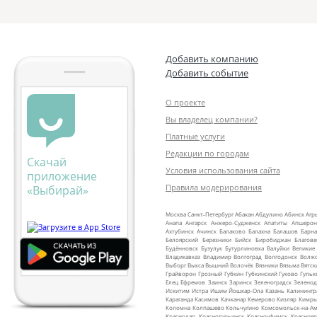
Добавить компанию
Добавить событие
О проекте
Вы владелец компании?
Платные услуги
Редакции по городам
Скачай
Условия использования сайта
приложение
Правила модерирования
«Выбирай»
Москва
Санкт‑Петербург
Абакан
Абдулино
Абинск
Агр
Анапа
Ангарск
Анжеро‑Судженск
Апатиты
Апшерон
Ахтубинск
Ачинск
Балаково
Балахна
Балашов
Барна
Белоярский
Березники
Бийск
Биробиджан
Благов
Будённовск
Бузулук
Бутурлиновка
Валуйки
Великие
Владикавказ
Владимир
Волгоград
Волгодонск
Волж
Выборг
Выкса
Вышний Волочёк
Вязники
Вязьма
Вятск
Грайворон
Грозный
Губкин
Губкинский
Гуково
Гульк
Елец
Ефремов
Заинск
Заринск
Зеленоградск
Зеленод
Искитим
Истра
Ишим
Йошкар‑Ола
Казань
Калинингр
Караганда
Касимов
Качканар
Кемерово
Кизляр
Кимр
Коломна
Колпашево
Кольчугино
Комсомольск‑на‑Ам
Краснодар
Краснотурьинск
Красноуфимск
Краснояр