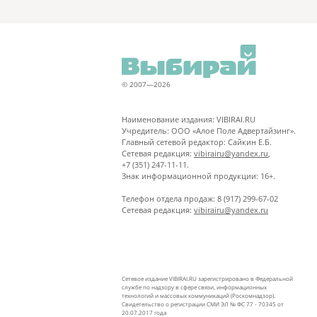
© 2007—2026
Наименование издания: VIBIRAI.RU
Учредитель: ООО «Алое Поле Адвертайзинг».
Главный сетевой редактор: Сайкин Е.Б.
Сетевая редакция:
vibirairu@yandex.ru
,
+7 (351) 247-11-11.
Знак информационной продукции: 16+.
Телефон отдела продаж: 8 (917) 299-67-02
Сетевая редакция:
vibirairu@yandex.ru
Сетевое издание VIBIRAI.RU зарегистрировано в Федеральной
службе по надзору в сфере связи, информационных
технологий и массовых коммуникаций (Роскомнадзор).
Свидетельство о регистрации СМИ ЭЛ № ФС 77 - 70345 от
20.07.2017 года