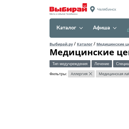
Челябинск
Места и события Челябинска
Каталог
Афиша
/
/
Выбирай.ру
Каталог
Медицинские ц
Медицинские це
Тип медучреждения
Лечение
Специа
Фильтры:
Аллергия
Медицинская ла
×