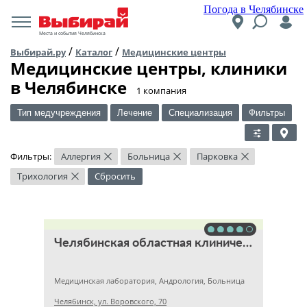
Погода в Челябинске
Места и события Челябинска
/
/
Выбирай.ру
Каталог
Медицинские центры
Медицинские центры, клиники
в Челябинске
​1 компания
Тип медучреждения
Лечение
Специализация
Фильтры
Фильтры:
Аллергия
Больница
Парковка
×
×
×
Трихология
Сбросить
×
Челябинская областная клиническая больница
Медицинская лаборатория, Андрология, Больница
Челябинск, ул. Воровского, 70