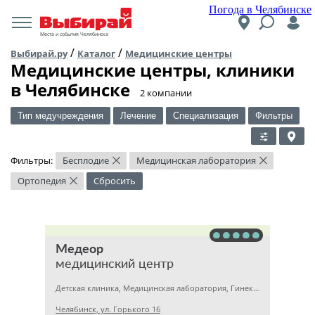
Погода в Челябинске
Места и события Челябинска
/
/
Выбирай.ру
Каталог
Медицинские центры
Медицинские центры, клиники
в Челябинске
​2 компании
Тип медучреждения
Лечение
Специализация
Фильтры
Фильтры:
Бесплодие
Медицинская лаборатория
×
×
Ортопедия
Сбросить
×
Медеор
медицинский центр
Детская клиника, Медицинская лаборатория, Гинекология
Челябинск, ул. Горького 16