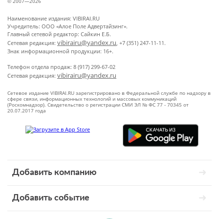
© 2007—2026
Наименование издания: VIBIRAI.RU
Учредитель: ООО «Алое Поле Адвертайзинг».
Главный сетевой редактор: Сайкин Е.Б.
vibirairu@yandex.ru
Сетевая редакция:
, +7 (351) 247-11-11.
Знак информационной продукции: 16+.
Телефон отдела продаж: 8 (917) 299-67-02
vibirairu@yandex.ru
Сетевая редакция:
Сетевое издание VIBIRAI.RU зарегистрировано в Федеральной службе по надзору в
сфере связи, информационных технологий и массовых коммуникаций
(Роскомнадзор). Свидетельство о регистрации СМИ ЭЛ № ФС 77 - 70345 от
20.07.2017 года
Добавить компанию
Добавить событие