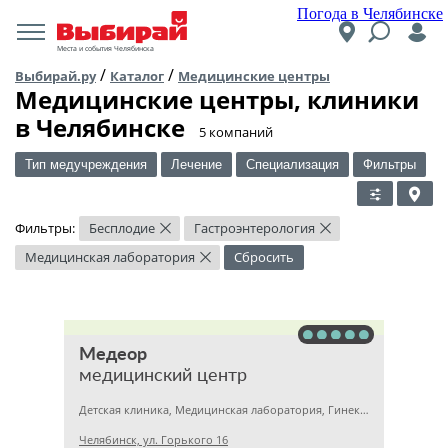
Погода в Челябинске
Места и события Челябинска
/
/
Выбирай.ру
Каталог
Медицинские центры
Медицинские центры, клиники
в Челябинске
​5 компаний
Тип медучреждения
Лечение
Специализация
Фильтры
Фильтры:
Бесплодие
Гастроэнтерология
×
×
Медицинская лаборатория
Сбросить
×
Медеор
медицинский центр
Детская клиника, Медицинская лаборатория, Гинекология
Челябинск, ул. Горького 16