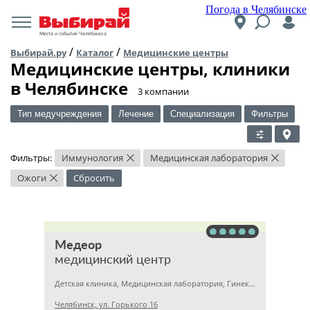
Погода в Челябинске
Места и события Челябинска
/
/
Выбирай.ру
Каталог
Медицинские центры
Медицинские центры, клиники
в Челябинске
​3 компании
Тип медучреждения
Лечение
Специализация
Фильтры
Фильтры:
Иммунология
Медицинская лаборатория
×
×
Ожоги
Сбросить
×
Медеор
медицинский центр
Детская клиника, Медицинская лаборатория, Гинекология
Челябинск, ул. Горького 16