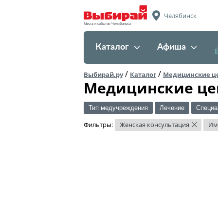
Челябинск
Места и события Челябинска
Каталог
Афиша
/
/
Выбирай.ру
Каталог
Медицинские ц
Медицинские це
Тип медучреждения
Лечение
Специа
Фильтры:
Женская консультация
Им
×