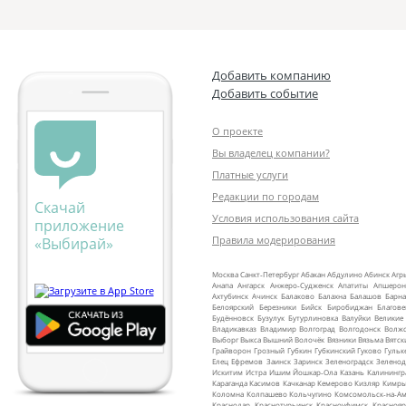
Добавить компанию
Добавить событие
О проекте
Вы владелец компании?
Платные услуги
Редакции по городам
Скачай
Условия использования сайта
приложение
Правила модерирования
«Выбирай»
Москва
Санкт‑Петербург
Абакан
Абдулино
Абинск
Агр
Анапа
Ангарск
Анжеро‑Судженск
Апатиты
Апшерон
Ахтубинск
Ачинск
Балаково
Балахна
Балашов
Барна
Белоярский
Березники
Бийск
Биробиджан
Благов
Будённовск
Бузулук
Бутурлиновка
Валуйки
Великие
Владикавказ
Владимир
Волгоград
Волгодонск
Волж
Выборг
Выкса
Вышний Волочёк
Вязники
Вязьма
Вятск
Грайворон
Грозный
Губкин
Губкинский
Гуково
Гульк
Елец
Ефремов
Заинск
Заринск
Зеленоградск
Зеленод
Искитим
Истра
Ишим
Йошкар‑Ола
Казань
Калинингр
Караганда
Касимов
Качканар
Кемерово
Кизляр
Кимр
Коломна
Колпашево
Кольчугино
Комсомольск‑на‑Ам
Краснодар
Краснотурьинск
Красноуфимск
Краснояр