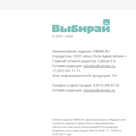
© 2007—2026
Наименование издания: VIBIRAI.RU
Учредитель: ООО «Алое Поле Адвертайзинг».
Главный сетевой редактор: Сайкин Е.Б.
Сетевая редакция:
vibirairu@yandex.ru
,
+7 (351) 247-11-11.
Знак информационной продукции: 16+.
Телефон отдела продаж: 8 (917) 299-67-02
Сетевая редакция:
vibirairu@yandex.ru
Сетевое издание VIBIRAI.RU зарегистрировано в Федеральной
службе по надзору в сфере связи, информационных
технологий и массовых коммуникаций (Роскомнадзор).
Свидетельство о регистрации СМИ ЭЛ № ФС 77 - 70345 от
20.07.2017 года