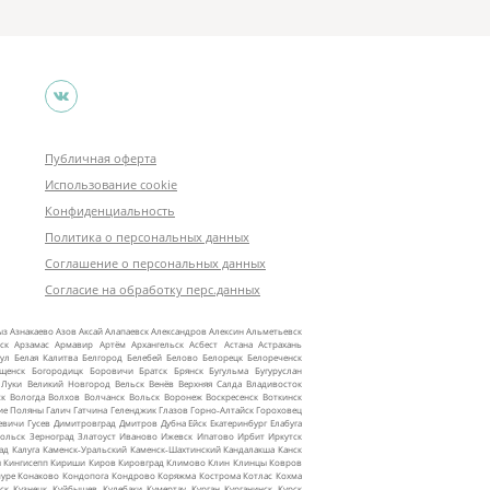
Публичная оферта
Использование cookie
Конфиденциальность
Политика о персональных данных
Соглашение о персональных данных
Согласие на обработку перс.данных
ыз
Азнакаево
Азов
Аксай
Алапаевск
Александров
Алексин
Альметьевск
ск
Арзамас
Армавир
Артём
Архангельск
Асбест
Астана
Астрахань
ул
Белая Калитва
Белгород
Белебей
Белово
Белорецк
Белореченск
ещенск
Богородицк
Боровичи
Братск
Брянск
Бугульма
Бугуруслан
 Луки
Великий Новгород
Вельск
Венёв
Верхняя Салда
Владивосток
ск
Вологда
Волхов
Волчанск
Вольск
Воронеж
Воскресенск
Воткинск
ие Поляны
Галич
Гатчина
Геленджик
Глазов
Горно‑Алтайск
Гороховец
евичи
Гусев
Димитровград
Дмитров
Дубна
Ейск
Екатеринбург
Елабуга
ольск
Зерноград
Златоуст
Иваново
Ижевск
Ипатово
Ирбит
Иркутск
ад
Калуга
Каменск‑Уральский
Каменск‑Шахтинский
Кандалакша
Канск
ы
Кингисепп
Кириши
Киров
Кировград
Климово
Клин
Клинцы
Ковров
уре
Конаково
Кондопога
Кондрово
Коряжма
Кострома
Котлас
Кохма
ск
Кузнецк
Куйбышев
Кулебаки
Кумертау
Курган
Курганинск
Курск