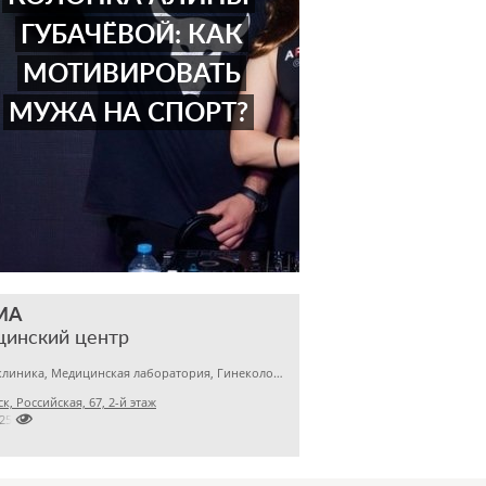
ГУБАЧЁВОЙ: КАК
МОТИВИРОВАТЬ
МУЖА НА СПОРТ?
МА
цинский центр
Детская клиника, Медицинская лаборатория, Гинекология
к, Российская, 67, 2-й этаж

2256145