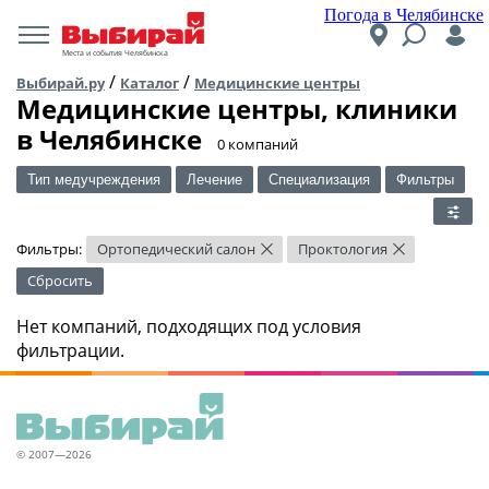
Погода в Челябинске
Места и события Челябинска
/
/
Выбирай.ру
Каталог
Медицинские центры
Медицинские центры, клиники
в Челябинске
​0 компаний
Тип медучреждения
Лечение
Специализация
Фильтры
Фильтры:
Ортопедический салон
Проктология
×
×
Сбросить
Нет компаний, подходящих под условия
фильтрации.
© 2007—2026