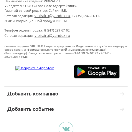
Наименование издания: VIBIRAI.RU
Учредитель: ООО «Алое Поле Адвертайзинг».
Главный сетевой редактор: Сайкин Е.Б.
vibirairu@yandex.ru
Сетевая редакция:
, +7 (351) 247-11-11.
Знак информационной продукции: 16+.
Телефон отдела продаж: 8 (917) 299-67-02
vibirairu@yandex.ru
Сетевая редакция:
Сетевое издание VIBIRAI.RU зарегистрировано в Федеральной службе по надзору в
сфере связи, информационных технологий и массовых коммуникаций
(Роскомнадзор). Свидетельство о регистрации СМИ ЭЛ № ФС 77 - 70345 от
20.07.2017 года
Добавить компанию
Добавить событие