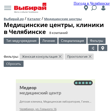
Погода в Челябинске
Места и события Челябинска
/
/
Выбирай.ру
Каталог
Медицинские центры
Медицинские центры, клиники
в Челябинске
​8 компаний
Тип медучреждения
Лечение
Специализация
Фильтры
Фильтры:
Женская консультация
Проктология
×
×
Сбросить
Медеор
медицинский центр
Детская клиника, Медицинская лаборатория, Гинекология
Челябинск, ул. Горького 16