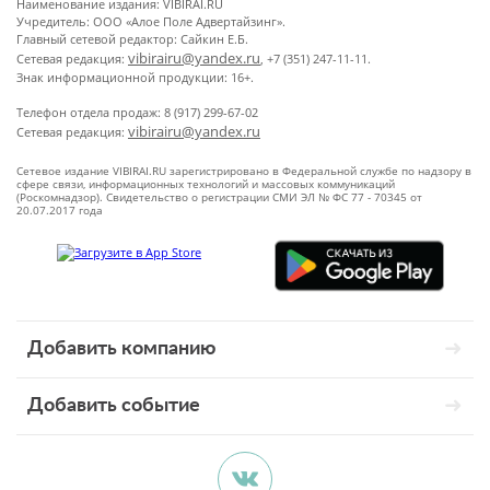
Наименование издания: VIBIRAI.RU
Учредитель: ООО «Алое Поле Адвертайзинг».
Главный сетевой редактор: Сайкин Е.Б.
vibirairu@yandex.ru
Сетевая редакция:
, +7 (351) 247-11-11.
Знак информационной продукции: 16+.
Телефон отдела продаж: 8 (917) 299-67-02
vibirairu@yandex.ru
Сетевая редакция:
Сетевое издание VIBIRAI.RU зарегистрировано в Федеральной службе по надзору в
сфере связи, информационных технологий и массовых коммуникаций
(Роскомнадзор). Свидетельство о регистрации СМИ ЭЛ № ФС 77 - 70345 от
20.07.2017 года
Добавить компанию
Добавить событие