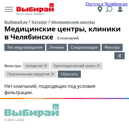
Погода в Челябинске
Места и события Челябинска
/
/
Выбирай.ру
Каталог
Медицинские центры
Медицинские центры, клиники
в Челябинске
​0 компаний
Тип медучреждения
Лечение
Специализация
Фильтры
Фильтры:
Аллергия
Ортопедический салон
×
×
Пластическая хирургия
Сбросить
×
Нет компаний, подходящих под условия
фильтрации.
© 2007—2026