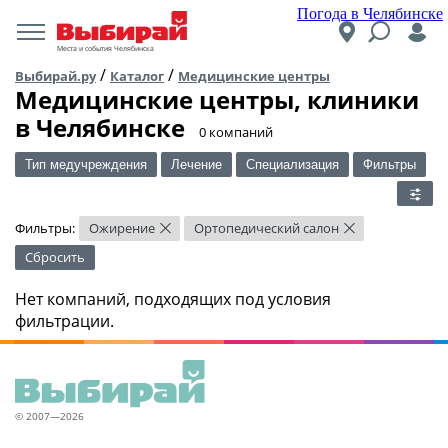
Погода в Челябинске
Места и события Челябинска
/
/
Выбирай.ру
Каталог
Медицинские центры
Медицинские центры, клиники
в Челябинске
​0 компаний
Тип медучреждения
Лечение
Специализация
Фильтры
Фильтры:
Ожирение
Ортопедический салон
×
×
Сбросить
Нет компаний, подходящих под условия
фильтрации.
© 2007—2026