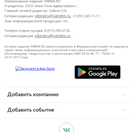
Наименование издания: VIBIRAI.RU
Учредитель: ООО «Алое Поле Адвертайзинг».
Главный сетевой редактор: Сайкин Е.Б.
vibirairu@yandex.ru
Сетевая редакция:
, +7 (351) 247-11-11.
Знак информационной продукции: 16+.
Телефон отдела продаж: 8 (917) 299-67-02
vibirairu@yandex.ru
Сетевая редакция:
Сетевое издание VIBIRAI.RU зарегистрировано в Федеральной службе по надзору в
сфере связи, информационных технологий и массовых коммуникаций
(Роскомнадзор). Свидетельство о регистрации СМИ ЭЛ № ФС 77 - 70345 от
20.07.2017 года
Добавить компанию
Добавить событие