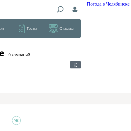
Погода в Челябинске
оп
Тесты
Отзывы
е
​0 компаний