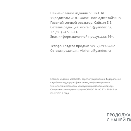
Наименование издания: VIBIRAI.RU
Учредитель: ООО «Алое Поле Адвертайзинг».
Главный сетевой редактор: Сайкин Е.Б.
Сетевая редакция:
vibirairu@yandex.ru
,
+7 (351) 247-11-11.
Знак информационной продукции: 16+.
Телефон отдела продаж: 8 (917) 299-67-02
Сетевая редакция:
vibirairu@yandex.ru
Сетевое издание VIBIRAI.RU зарегистрировано в Федеральной
службе по надзору в сфере связи, информационных
технологий и массовых коммуникаций (Роскомнадзор).
Свидетельство о регистрации СМИ ЭЛ № ФС 77 - 70345 от
20.07.2017 года
ПРОДОЛЖАЯ
С НАШЕЙ
П