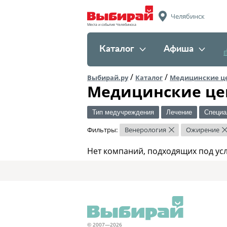
Челябинск
Места и события Челябинска
Каталог
Афиша
/
/
Выбирай.ру
Каталог
Медицинские ц
Медицинские це
Тип медучреждения
Лечение
Специа
Фильтры:
Венерология
Ожирение
×
Нет компаний, подходящих под ус
© 2007—2026