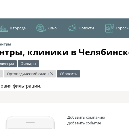
В городе
Кино
Новости
Гороск
ентры
нтры, клиники в Челябинск
лизация
Фильтры
Ортопедический салон
Сбросить
×
×
ловия фильтрации.
Добавить компанию
Добавить событие