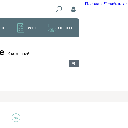
Погода в Челябинске
оп
Тесты
Отзывы
е
​0 компаний