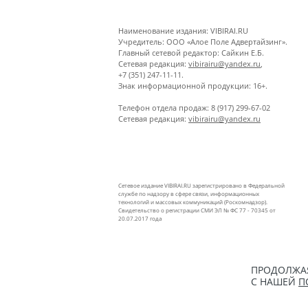
Наименование издания: VIBIRAI.RU
Учредитель: ООО «Алое Поле Адвертайзинг».
Главный сетевой редактор: Сайкин Е.Б.
Сетевая редакция:
vibirairu@yandex.ru
,
+7 (351) 247-11-11.
Знак информационной продукции: 16+.
Телефон отдела продаж: 8 (917) 299-67-02
Сетевая редакция:
vibirairu@yandex.ru
Сетевое издание VIBIRAI.RU зарегистрировано в Федеральной
службе по надзору в сфере связи, информационных
технологий и массовых коммуникаций (Роскомнадзор).
Свидетельство о регистрации СМИ ЭЛ № ФС 77 - 70345 от
20.07.2017 года
ПРОДОЛЖАЯ
С НАШЕЙ
П