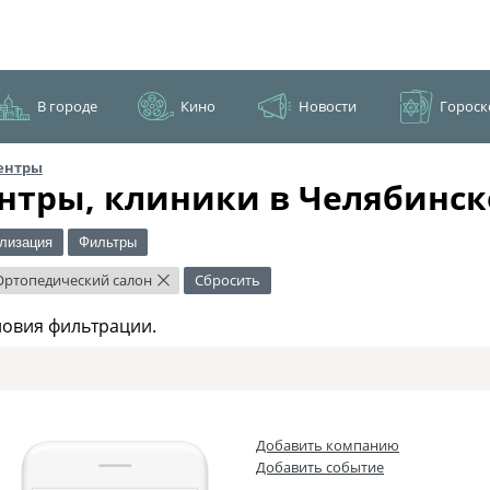
В городе
Кино
Новости
Гороск
ентры
нтры, клиники в Челябинск
лизация
Фильтры
Ортопедический салон
Сбросить
×
ловия фильтрации.
Добавить компанию
Добавить событие