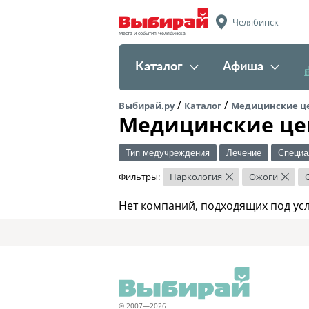
Челябинск
Места и события Челябинска
Каталог
Афиша
/
/
Выбирай.ру
Каталог
Медицинские ц
Медицинские це
Тип медучреждения
Лечение
Специа
Фильтры:
Наркология
Ожоги
×
×
Нет компаний, подходящих под ус
© 2007—2026