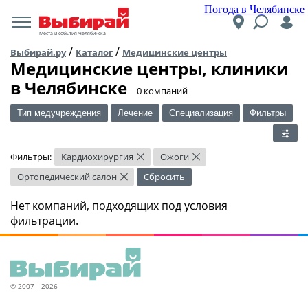
Погода в Челябинске
Места и события Челябинска
/
/
Выбирай.ру
Каталог
Медицинские центры
Медицинские центры, клиники
в Челябинске
​0 компаний
Тип медучреждения
Лечение
Специализация
Фильтры
Фильтры:
Кардиохирургия
Ожоги
×
×
Ортопедический салон
Сбросить
×
Нет компаний, подходящих под условия
фильтрации.
© 2007—2026