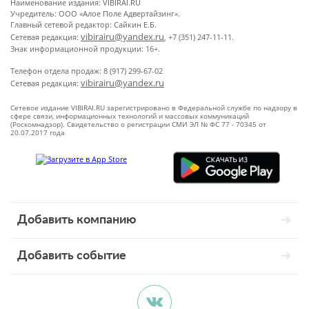
Наименование издания: VIBIRAI.RU
Учредитель: ООО «Алое Поле Адвертайзинг».
Главный сетевой редактор: Сайкин Е.Б.
vibirairu@yandex.ru
Сетевая редакция:
, +7 (351) 247-11-11.
Знак информационной продукции: 16+.
Телефон отдела продаж: 8 (917) 299-67-02
vibirairu@yandex.ru
Сетевая редакция:
Сетевое издание VIBIRAI.RU зарегистрировано в Федеральной службе по надзору в
сфере связи, информационных технологий и массовых коммуникаций
(Роскомнадзор). Свидетельство о регистрации СМИ ЭЛ № ФС 77 - 70345 от
20.07.2017 года
Добавить компанию
Добавить событие