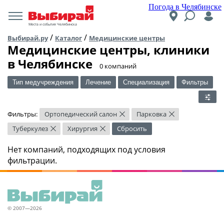
Погода в Челябинске
Места и события Челябинска
/
/
Выбирай.ру
Каталог
Медицинские центры
Медицинские центры, клиники
в Челябинске
​0 компаний
Тип медучреждения
Лечение
Специализация
Фильтры
Фильтры:
Ортопедический салон
Парковка
×
×
Туберкулез
Хирургия
Сбросить
×
×
Нет компаний, подходящих под условия
фильтрации.
© 2007—2026