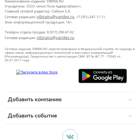
Наименование издания: VIBIRAI.RU
Учредитель: ООО «Алое Поле Адвертайзинг».
Главный сетевой редактор: Сайкин Е.Б.
vibirairu@yandex.ru
Сетевая редакция:
, +7 (351) 247-11-11.
Знак информационной продукции: 16+.
Телефон отдела продаж: 8 (917) 299-67-02
vibirairu@yandex.ru
Сетевая редакция:
Сетевое издание VIBIRAI.RU зарегистрировано в Федеральной службе по надзору в
сфере связи, информационных технологий и массовых коммуникаций
(Роскомнадзор). Свидетельство о регистрации СМИ ЭЛ № ФС 77 - 70345 от
20.07.2017 года
Добавить компанию
Добавить событие