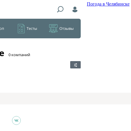
Погода в Челябинске
оп
Тесты
Отзывы
е
​0 компаний