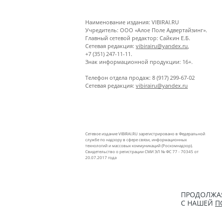
Наименование издания: VIBIRAI.RU
Учредитель: ООО «Алое Поле Адвертайзинг».
Главный сетевой редактор: Сайкин Е.Б.
Сетевая редакция:
vibirairu@yandex.ru
,
+7 (351) 247-11-11.
Знак информационной продукции: 16+.
Телефон отдела продаж: 8 (917) 299-67-02
Сетевая редакция:
vibirairu@yandex.ru
Сетевое издание VIBIRAI.RU зарегистрировано в Федеральной
службе по надзору в сфере связи, информационных
технологий и массовых коммуникаций (Роскомнадзор).
Свидетельство о регистрации СМИ ЭЛ № ФС 77 - 70345 от
20.07.2017 года
ПРОДОЛЖАЯ
С НАШЕЙ
П