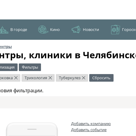
В городе
Кино
Новости
Гороск
ентры
нтры, клиники в Челябинск
лизация
Фильтры
рковка
Трихология
Туберкулез
Сбросить
×
×
×
ловия фильтрации.
Добавить компанию
Добавить событие