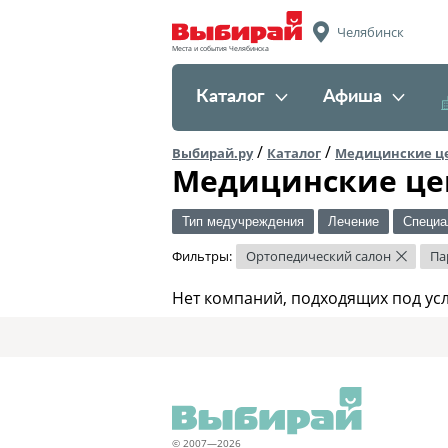
Челябинск
Места и события Челябинска
Каталог
Афиша
/
/
Выбирай.ру
Каталог
Медицинские ц
Медицинские це
Тип медучреждения
Лечение
Специа
Фильтры:
Ортопедический салон
Па
×
Нет компаний, подходящих под ус
© 2007—2026