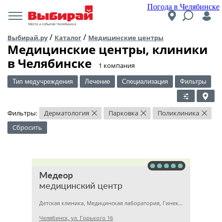
Погода в Челябинске
Места и события Челябинска
/
/
Выбирай.ру
Каталог
Медицинские центры
Медицинские центры, клиники
в Челябинске
​1 компания
Тип медучреждения
Лечение
Специализация
Фильтры
Фильтры:
Дерматология
Парковка
Поликлиника
×
×
×
Сбросить
Медеор
медицинский центр
Детская клиника, Медицинская лаборатория, Гинекология
Челябинск, ул. Горького 16