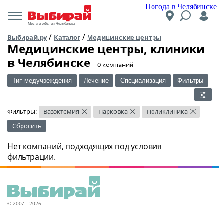
Погода в Челябинске
Места и события Челябинска
/
/
Выбирай.ру
Каталог
Медицинские центры
Медицинские центры, клиники
в Челябинске
​0 компаний
Тип медучреждения
Лечение
Специализация
Фильтры
Фильтры:
Вазэктомия
Парковка
Поликлиника
×
×
×
Сбросить
Нет компаний, подходящих под условия
фильтрации.
© 2007—2026