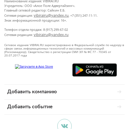
Наименование издания: VIBIRAI.RU
Учредитель: ООО «Алое Поле Адвертайзинг».
Главный сетевой редактор: Сайкин Е.Б.
vibirairu@yandex.ru
Сетевая редакция:
, +7 (351) 247-11-11.
Знак информационной продукции: 16+.
Телефон отдела продаж: 8 (917) 299-67-02
vibirairu@yandex.ru
Сетевая редакция:
Сетевое издание VIBIRAI.RU зарегистрировано в Федеральной службе по надзору в
сфере связи, информационных технологий и массовых коммуникаций
(Роскомнадзор). Свидетельство о регистрации СМИ ЭЛ № ФС 77 - 70345 от
20.07.2017 года
Добавить компанию
Добавить событие