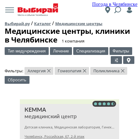
Погода в Челябинске
Места и события Челябинска
/
/
Выбирай.ру
Каталог
Медицинские центры
Медицинские центры, клиники
в Челябинске
​1 компания
Тип медучреждения
Лечение
Специализация
Фильтры
Фильтры:
Аллергия
Гомеопатия
Поликлиника
×
×
×
Сбросить
КЕММА
медицинский центр
Детская клиника, Медицинская лаборатория, Гинекология
Челябинск, Российская, 67, 2-й этаж