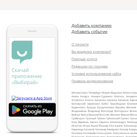
Добавить компанию
Добавить событие
О проекте
Вы владелец компании?
Платные услуги
Редакции по городам
Скачай
Условия использования сайта
приложение
Правила модерирования
«Выбирай»
Москва
Санкт‑Петербург
Абакан
Абдулино
Абинск
Агр
Анапа
Ангарск
Анжеро‑Судженск
Апатиты
Апшерон
Ахтубинск
Ачинск
Балаково
Балахна
Балашов
Барна
Белоярский
Березники
Бийск
Биробиджан
Благов
Будённовск
Бузулук
Бутурлиновка
Валуйки
Великие
Владикавказ
Владимир
Волгоград
Волгодонск
Волж
Выборг
Выкса
Вышний Волочёк
Вязники
Вязьма
Вятск
Грайворон
Грозный
Губкин
Губкинский
Гуково
Гульк
Елец
Ефремов
Заинск
Заринск
Зеленоградск
Зеленод
Искитим
Истра
Ишим
Йошкар‑Ола
Казань
Калинингр
Караганда
Касимов
Качканар
Кемерово
Кизляр
Кимр
Коломна
Колпашево
Кольчугино
Комсомольск‑на‑Ам
Краснодар
Краснотурьинск
Красноуфимск
Краснояр