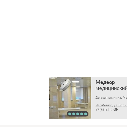
Медеор
медицинский
Челябинск, ул. Горь

+7 (351) 2172376