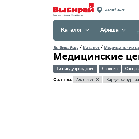
Челябинск
Места и события Челябинска
Каталог
Афиша
/
/
Выбирай.ру
Каталог
Медицинские ц
Медицинские це
Тип медучреждения
Лечение
Специа
Фильтры:
Аллергия
Кардиохирургия
×