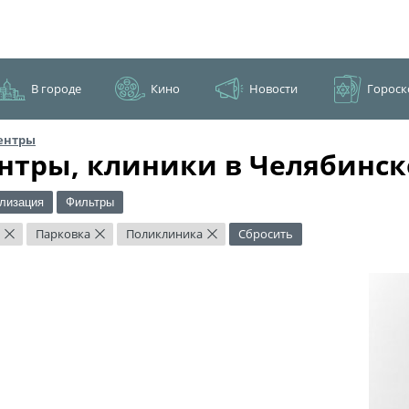
В городе
Кино
Новости
Гороск
ентры
нтры, клиники в Челябинск
лизация
Фильтры
Парковка
Поликлиника
Сбросить
×
×
×