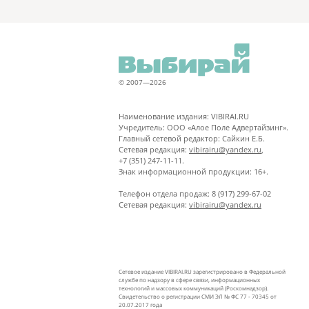
© 2007—2026
Наименование издания: VIBIRAI.RU
Учредитель: ООО «Алое Поле Адвертайзинг».
Главный сетевой редактор: Сайкин Е.Б.
Сетевая редакция:
vibirairu@yandex.ru
,
+7 (351) 247-11-11.
Знак информационной продукции: 16+.
Телефон отдела продаж: 8 (917) 299-67-02
Сетевая редакция:
vibirairu@yandex.ru
Сетевое издание VIBIRAI.RU зарегистрировано в Федеральной
службе по надзору в сфере связи, информационных
технологий и массовых коммуникаций (Роскомнадзор).
Свидетельство о регистрации СМИ ЭЛ № ФС 77 - 70345 от
20.07.2017 года