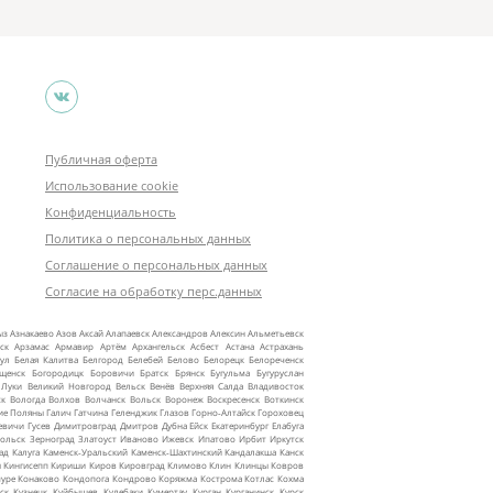
Публичная оферта
Использование cookie
Конфиденциальность
Политика о персональных данных
Соглашение о персональных данных
Согласие на обработку перс.данных
ыз
Азнакаево
Азов
Аксай
Алапаевск
Александров
Алексин
Альметьевск
ск
Арзамас
Армавир
Артём
Архангельск
Асбест
Астана
Астрахань
ул
Белая Калитва
Белгород
Белебей
Белово
Белорецк
Белореченск
ещенск
Богородицк
Боровичи
Братск
Брянск
Бугульма
Бугуруслан
 Луки
Великий Новгород
Вельск
Венёв
Верхняя Салда
Владивосток
ск
Вологда
Волхов
Волчанск
Вольск
Воронеж
Воскресенск
Воткинск
ие Поляны
Галич
Гатчина
Геленджик
Глазов
Горно‑Алтайск
Гороховец
евичи
Гусев
Димитровград
Дмитров
Дубна
Ейск
Екатеринбург
Елабуга
ольск
Зерноград
Златоуст
Иваново
Ижевск
Ипатово
Ирбит
Иркутск
ад
Калуга
Каменск‑Уральский
Каменск‑Шахтинский
Кандалакша
Канск
ы
Кингисепп
Кириши
Киров
Кировград
Климово
Клин
Клинцы
Ковров
уре
Конаково
Кондопога
Кондрово
Коряжма
Кострома
Котлас
Кохма
ск
Кузнецк
Куйбышев
Кулебаки
Кумертау
Курган
Курганинск
Курск