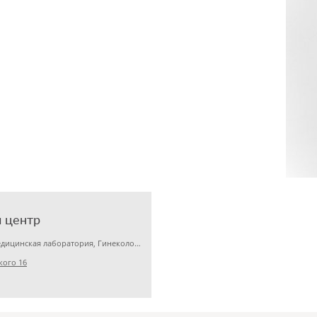
 центр
Детская клиника, Медицинская лаборатория, Гинекология
кого 16