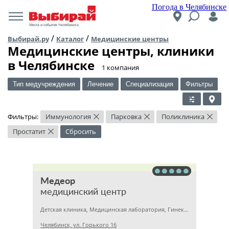
Погода в Челябинске
Места и события Челябинска
/
/
Выбирай.ру
Каталог
Медицинские центры
Медицинские центры, клиники
в Челябинске
​1 компания
Тип медучреждения
Лечение
Специализация
Фильтры
Фильтры:
Иммунология
Парковка
Поликлиника
×
×
×
Простатит
Сбросить
×
Медеор
медицинский центр
Детская клиника, Медицинская лаборатория, Гинекология
Челябинск, ул. Горького 16