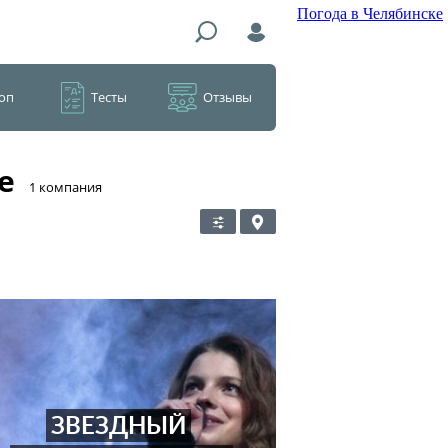
Погода в Челябинске
оп
Тесты
Отзывы
е
​1 компания
ЗВЕЗДНЫЙ