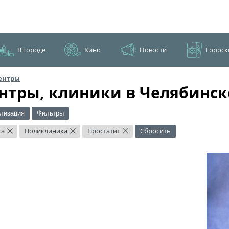
В городе
Кино
Новости
Гороск
ентры
нтры, клиники в Челябинск
лизация
Фильтры
ка
Поликлиника
Простатит
Сбросить
×
×
×