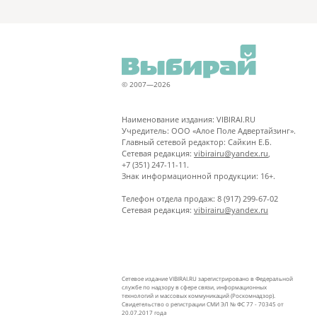
© 2007—2026
Наименование издания: VIBIRAI.RU
Учредитель: ООО «Алое Поле Адвертайзинг».
Главный сетевой редактор: Сайкин Е.Б.
Сетевая редакция:
vibirairu@yandex.ru
,
+7 (351) 247-11-11.
Знак информационной продукции: 16+.
Телефон отдела продаж: 8 (917) 299-67-02
Сетевая редакция:
vibirairu@yandex.ru
Сетевое издание VIBIRAI.RU зарегистрировано в Федеральной
службе по надзору в сфере связи, информационных
технологий и массовых коммуникаций (Роскомнадзор).
Свидетельство о регистрации СМИ ЭЛ № ФС 77 - 70345 от
20.07.2017 года