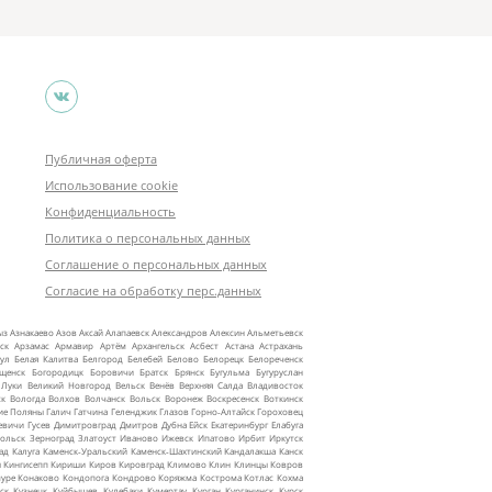
Публичная оферта
Использование cookie
Конфиденциальность
Политика о персональных данных
Соглашение о персональных данных
Согласие на обработку перс.данных
ыз
Азнакаево
Азов
Аксай
Алапаевск
Александров
Алексин
Альметьевск
ск
Арзамас
Армавир
Артём
Архангельск
Асбест
Астана
Астрахань
ул
Белая Калитва
Белгород
Белебей
Белово
Белорецк
Белореченск
ещенск
Богородицк
Боровичи
Братск
Брянск
Бугульма
Бугуруслан
 Луки
Великий Новгород
Вельск
Венёв
Верхняя Салда
Владивосток
ск
Вологда
Волхов
Волчанск
Вольск
Воронеж
Воскресенск
Воткинск
ие Поляны
Галич
Гатчина
Геленджик
Глазов
Горно‑Алтайск
Гороховец
евичи
Гусев
Димитровград
Дмитров
Дубна
Ейск
Екатеринбург
Елабуга
ольск
Зерноград
Златоуст
Иваново
Ижевск
Ипатово
Ирбит
Иркутск
ад
Калуга
Каменск‑Уральский
Каменск‑Шахтинский
Кандалакша
Канск
ы
Кингисепп
Кириши
Киров
Кировград
Климово
Клин
Клинцы
Ковров
уре
Конаково
Кондопога
Кондрово
Коряжма
Кострома
Котлас
Кохма
ск
Кузнецк
Куйбышев
Кулебаки
Кумертау
Курган
Курганинск
Курск