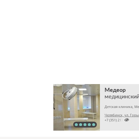
Медеор
медицинский
Челябинск, ул. Горь

+7 (351) 2172376