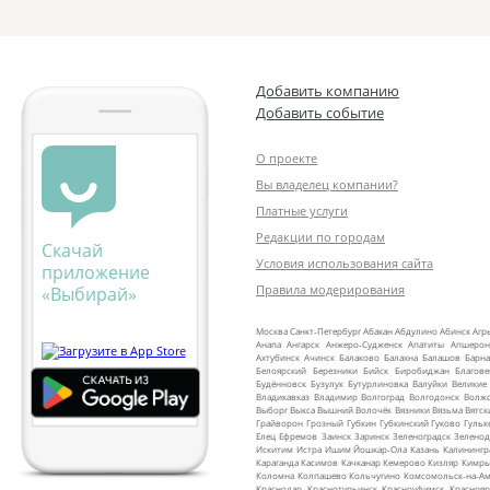
Добавить компанию
Добавить событие
О проекте
Вы владелец компании?
Платные услуги
Редакции по городам
Скачай
Условия использования сайта
приложение
Правила модерирования
«Выбирай»
Москва
Санкт‑Петербург
Абакан
Абдулино
Абинск
Агр
Анапа
Ангарск
Анжеро‑Судженск
Апатиты
Апшерон
Ахтубинск
Ачинск
Балаково
Балахна
Балашов
Барна
Белоярский
Березники
Бийск
Биробиджан
Благов
Будённовск
Бузулук
Бутурлиновка
Валуйки
Великие
Владикавказ
Владимир
Волгоград
Волгодонск
Волж
Выборг
Выкса
Вышний Волочёк
Вязники
Вязьма
Вятск
Грайворон
Грозный
Губкин
Губкинский
Гуково
Гульк
Елец
Ефремов
Заинск
Заринск
Зеленоградск
Зеленод
Искитим
Истра
Ишим
Йошкар‑Ола
Казань
Калинингр
Караганда
Касимов
Качканар
Кемерово
Кизляр
Кимр
Коломна
Колпашево
Кольчугино
Комсомольск‑на‑Ам
Краснодар
Краснотурьинск
Красноуфимск
Краснояр