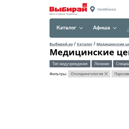
Челябинск
Места и события Челябинска
Каталог
Афиша
/
/
Выбирай.ру
Каталог
Медицинские ц
Медицинские це
Тип медучреждения
Лечение
Специа
Фильтры:
Отоларингология
Парков
×