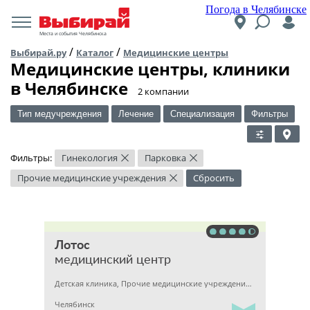
Погода в Челябинске
Места и события Челябинска
/
/
Выбирай.ру
Каталог
Медицинские центры
Медицинские центры, клиники
в Челябинске
​2 компании
Тип медучреждения
Лечение
Специализация
Фильтры
Фильтры:
Гинекология
Парковка
×
×
Прочие медицинские учреждения
Сбросить
×
Лотос
медицинский центр
Детская клиника, Прочие медицинские учреждения, Гинекология
Челябинск