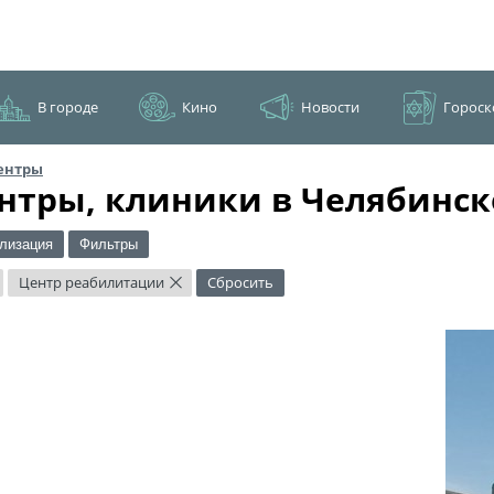
В городе
Кино
Новости
Гороск
ентры
нтры, клиники в Челябинск
лизация
Фильтры
Центр реабилитации
Сбросить
×