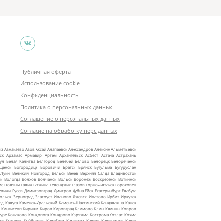
Публичная оферта
Использование cookie
Конфиденциальность
Политика о персональных данных
Соглашение о персональных данных
Согласие на обработку перс.данных
ыз
Азнакаево
Азов
Аксай
Алапаевск
Александров
Алексин
Альметьевск
ск
Арзамас
Армавир
Артём
Архангельск
Асбест
Астана
Астрахань
ул
Белая Калитва
Белгород
Белебей
Белово
Белорецк
Белореченск
ещенск
Богородицк
Боровичи
Братск
Брянск
Бугульма
Бугуруслан
 Луки
Великий Новгород
Вельск
Венёв
Верхняя Салда
Владивосток
ск
Вологда
Волхов
Волчанск
Вольск
Воронеж
Воскресенск
Воткинск
ие Поляны
Галич
Гатчина
Геленджик
Глазов
Горно‑Алтайск
Гороховец
евичи
Гусев
Димитровград
Дмитров
Дубна
Ейск
Екатеринбург
Елабуга
ольск
Зерноград
Златоуст
Иваново
Ижевск
Ипатово
Ирбит
Иркутск
ад
Калуга
Каменск‑Уральский
Каменск‑Шахтинский
Кандалакша
Канск
ы
Кингисепп
Кириши
Киров
Кировград
Климово
Клин
Клинцы
Ковров
уре
Конаково
Кондопога
Кондрово
Коряжма
Кострома
Котлас
Кохма
ск
Кузнецк
Куйбышев
Кулебаки
Кумертау
Курган
Курганинск
Курск