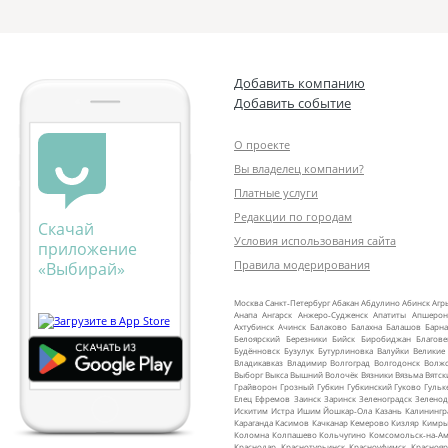
Добавить компанию
Добавить событие
О проекте
Вы владелец компании?
Платные услуги
Редакции по городам
Скачай
Условия использования сайта
приложение
Правила модерирования
«Выбирай»
Москва
Санкт‑Петербург
Абакан
Абдулино
Абинск
Агр
Анапа
Ангарск
Анжеро‑Судженск
Апатиты
Апшерон
Ахтубинск
Ачинск
Балаково
Балахна
Балашов
Барна
Белоярский
Березники
Бийск
Биробиджан
Благов
Будённовск
Бузулук
Бутурлиновка
Валуйки
Великие
Владикавказ
Владимир
Волгоград
Волгодонск
Волж
Выборг
Выкса
Вышний Волочёк
Вязники
Вязьма
Вятск
Грайворон
Грозный
Губкин
Губкинский
Гуково
Гульк
Елец
Ефремов
Заинск
Заринск
Зеленоградск
Зеленод
Искитим
Истра
Ишим
Йошкар‑Ола
Казань
Калинингр
Караганда
Касимов
Качканар
Кемерово
Кизляр
Кимр
Коломна
Колпашево
Кольчугино
Комсомольск‑на‑Ам
Краснодар
Краснотурьинск
Красноуфимск
Краснояр