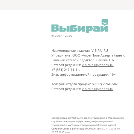
© 2007—2026
Наименование издания: VIBIRAI.RU
Учредитель: ООО «Алое Поле Адвертайзинг».
Главный сетевой редактор: Сайкин Е.Б.
Сетевая редакция:
vibirairu@yandex.ru
,
+7 (351) 247-11-11.
Знак информационной продукции: 16+.
Телефон отдела продаж: 8 (917) 299-67-02
Сетевая редакция:
vibirairu@yandex.ru
Сетевое издание VIBIRAI.RU зарегистрировано в Федеральной
службе по надзору в сфере связи, информационных
технологий и массовых коммуникаций (Роскомнадзор).
Свидетельство о регистрации СМИ ЭЛ № ФС 77 - 70345 от
20.07.2017 года