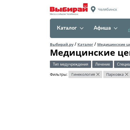
Челябинск
Места и события Челябинска
Каталог
Афиша
/
/
Выбирай.ру
Каталог
Медицинские ц
Медицинские це
Тип медучреждения
Лечение
Специа
Фильтры:
Гинекология
Парковка
×
×