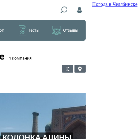
Погода в Челябинске
оп
Тесты
Отзывы
е
​1 компания
КОЛОНКА АЛИНЫ