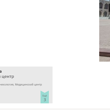
а
 центр
инекология, Медицинский центр
Ещё
3