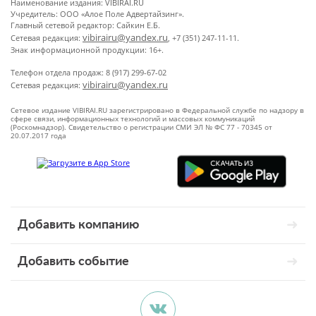
Наименование издания: VIBIRAI.RU
Учредитель: ООО «Алое Поле Адвертайзинг».
Главный сетевой редактор: Сайкин Е.Б.
vibirairu@yandex.ru
Сетевая редакция:
, +7 (351) 247-11-11.
Знак информационной продукции: 16+.
Телефон отдела продаж: 8 (917) 299-67-02
vibirairu@yandex.ru
Сетевая редакция:
Сетевое издание VIBIRAI.RU зарегистрировано в Федеральной службе по надзору в
сфере связи, информационных технологий и массовых коммуникаций
(Роскомнадзор). Свидетельство о регистрации СМИ ЭЛ № ФС 77 - 70345 от
20.07.2017 года
Добавить компанию
Добавить событие