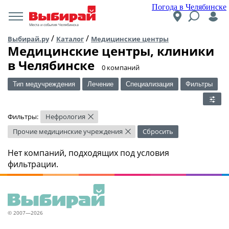
Погода в Челябинске
Места и события Челябинска
/
/
Выбирай.ру
Каталог
Медицинские центры
Медицинские центры, клиники
в Челябинске
​0 компаний
Тип медучреждения
Лечение
Специализация
Фильтры
Фильтры:
Нефрология
×
Прочие медицинские учреждения
Сбросить
×
Нет компаний, подходящих под условия
фильтрации.
© 2007—2026