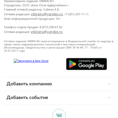
Наименование издания: VIBIRAI.RU
Учредитель: ООО «Алое Поле Адвертайзинг».
Главный сетевой редактор: Сайкин Е.Б.
vibirairu@yandex.ru
Сетевая редакция:
, +7 (351) 247-11-11.
Знак информационной продукции: 16+.
Телефон отдела продаж: 8 (917) 299-67-02
vibirairu@yandex.ru
Сетевая редакция:
Сетевое издание VIBIRAI.RU зарегистрировано в Федеральной службе по надзору в
сфере связи, информационных технологий и массовых коммуникаций
(Роскомнадзор). Свидетельство о регистрации СМИ ЭЛ № ФС 77 - 70345 от
20.07.2017 года
Добавить компанию
Добавить событие