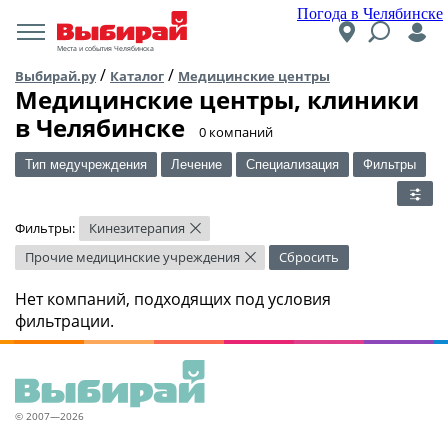
Погода в Челябинске
Места и события Челябинска
/
/
Выбирай.ру
Каталог
Медицинские центры
Медицинские центры, клиники
в Челябинске
​0 компаний
Тип медучреждения
Лечение
Специализация
Фильтры
Фильтры:
Кинезитерапия
×
Прочие медицинские учреждения
Сбросить
×
Нет компаний, подходящих под условия
фильтрации.
© 2007—2026