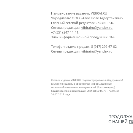
Наименование издания: VIBIRAI.RU
Учредитель: ООО «Алое Поле Адвертайзинг».
Главный сетевой редактор: Сайкин Е.Б.
Сетевая редакция:
vibirairu@yandex.ru
,
+7 (351) 247-11-11.
Знак информационной продукции: 16+.
Телефон отдела продаж: 8 (917) 299-67-02
Сетевая редакция:
vibirairu@yandex.ru
Сетевое издание VIBIRAI.RU зарегистрировано в Федеральной
службе по надзору в сфере связи, информационных
технологий и массовых коммуникаций (Роскомнадзор).
Свидетельство о регистрации СМИ ЭЛ № ФС 77 - 70345 от
20.07.2017 года
ПРОДОЛЖАЯ
С НАШЕЙ
П