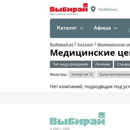
Челябинск
Места и события Челябинска
Каталог
Афиша
/
/
Выбирай.ру
Каталог
Медицинские ц
Медицинские це
Тип медучреждения
Лечение
Специа
Фильтры:
Аллергия
Бальнеотерапия
×
Нет компаний, подходящих под ус
© 2007—2026