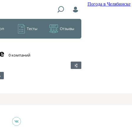
Погода в Челябинске
оп
Тесты
Отзывы
е
​0 компаний
ь