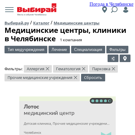
Погода в Челябинске
Места и события Челябинска
/
/
Выбирай.ру
Каталог
Медицинские центры
Медицинские центры, клиники
в Челябинске
​1 компания
Тип медучреждения
Лечение
Специализация
Фильтры
Фильтры:
Аллергия
Гематология
Парковка
×
×
×
Прочие медицинские учреждения
Сбросить
×
Лотос
медицинский центр
Детская клиника, Прочие медицинские учреждения, Гинекология
Челябинск