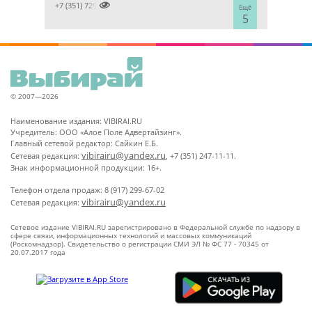

+7 (351) 7298929
Ещё
5
© 2007—2026
Наименование издания: VIBIRAI.RU
Учредитель: ООО «Алое Поле Адвертайзинг».
Главный сетевой редактор: Сайкин Е.Б.
vibirairu@yandex.ru
Сетевая редакция:
, +7 (351) 247-11-11.
Знак информационной продукции: 16+.
Телефон отдела продаж: 8 (917) 299-67-02
vibirairu@yandex.ru
Сетевая редакция:
Сетевое издание VIBIRAI.RU зарегистрировано в Федеральной службе по надзору в
сфере связи, информационных технологий и массовых коммуникаций
(Роскомнадзор). Свидетельство о регистрации СМИ ЭЛ № ФС 77 - 70345 от
20.07.2017 года