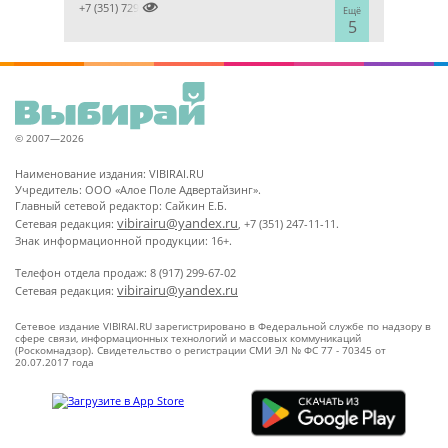

+7 (351) 7298929
Ещё
5
© 2007—2026
Наименование издания: VIBIRAI.RU
Учредитель: ООО «Алое Поле Адвертайзинг».
Главный сетевой редактор: Сайкин Е.Б.
vibirairu@yandex.ru
Сетевая редакция:
, +7 (351) 247-11-11.
Знак информационной продукции: 16+.
Телефон отдела продаж: 8 (917) 299-67-02
vibirairu@yandex.ru
Сетевая редакция:
Сетевое издание VIBIRAI.RU зарегистрировано в Федеральной службе по надзору в
сфере связи, информационных технологий и массовых коммуникаций
(Роскомнадзор). Свидетельство о регистрации СМИ ЭЛ № ФС 77 - 70345 от
20.07.2017 года