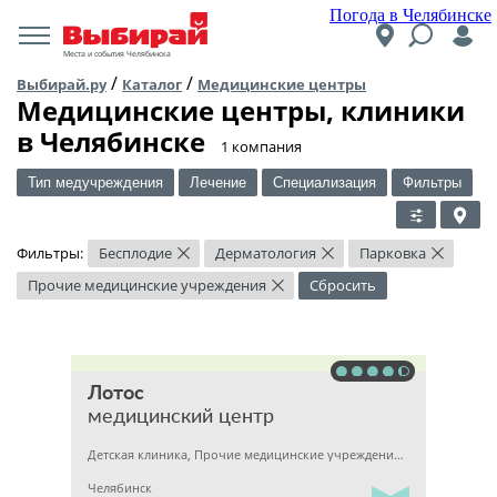
Погода в Челябинске
Места и события Челябинска
/
/
Выбирай.ру
Каталог
Медицинские центры
Медицинские центры, клиники
в Челябинске
​1 компания
Тип медучреждения
Лечение
Специализация
Фильтры
Фильтры:
Бесплодие
Дерматология
Парковка
×
×
×
Прочие медицинские учреждения
Сбросить
×
Лотос
медицинский центр
Детская клиника, Прочие медицинские учреждения, Гинекология
Челябинск