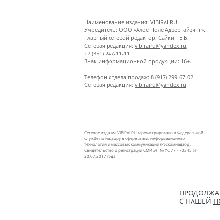
Наименование издания: VIBIRAI.RU
Учредитель: ООО «Алое Поле Адвертайзинг».
Главный сетевой редактор: Сайкин Е.Б.
Сетевая редакция:
vibirairu@yandex.ru
,
+7 (351) 247-11-11.
Знак информационной продукции: 16+.
Телефон отдела продаж: 8 (917) 299-67-02
Сетевая редакция:
vibirairu@yandex.ru
Сетевое издание VIBIRAI.RU зарегистрировано в Федеральной
службе по надзору в сфере связи, информационных
технологий и массовых коммуникаций (Роскомнадзор).
Свидетельство о регистрации СМИ ЭЛ № ФС 77 - 70345 от
20.07.2017 года
ПРОДОЛЖАЯ
С НАШЕЙ
П