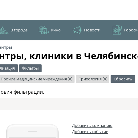
В городе
Кино
Новости
Гороск
ентры
нтры, клиники в Челябинск
лизация
Фильтры
Прочие медицинские учреждения
Трихология
Сбросить
×
×
ловия фильтрации.
Добавить компанию
Добавить событие