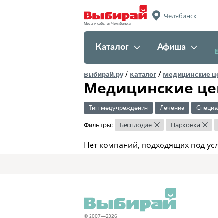
Челябинск
Места и события Челябинска
Каталог
Афиша
/
/
Выбирай.ру
Каталог
Медицинские ц
Медицинские це
Тип медучреждения
Лечение
Специа
Фильтры:
Бесплодие
Парковка
×
×
Нет компаний, подходящих под ус
© 2007—2026