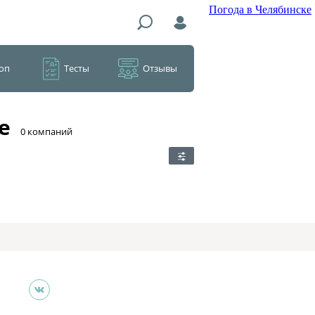
Погода в Челябинске
оп
Тесты
Отзывы
е
​0 компаний