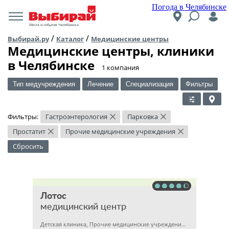
Погода в Челябинске
Места и события Челябинска
/
/
Выбирай.ру
Каталог
Медицинские центры
Медицинские центры, клиники
в Челябинске
​1 компания
Тип медучреждения
Лечение
Специализация
Фильтры
Фильтры:
Гастроэнтерология
Парковка
×
×
Простатит
Прочие медицинские учреждения
×
×
Сбросить
Лотос
медицинский центр
Детская клиника, Прочие медицинские учреждения, Гинекология