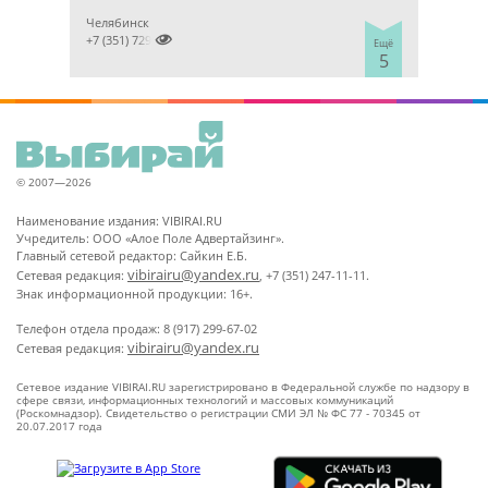
Челябинск

+7 (351) 7298929
Ещё
5
© 2007—2026
Наименование издания: VIBIRAI.RU
Учредитель: ООО «Алое Поле Адвертайзинг».
Главный сетевой редактор: Сайкин Е.Б.
vibirairu@yandex.ru
Сетевая редакция:
, +7 (351) 247-11-11.
Знак информационной продукции: 16+.
Телефон отдела продаж: 8 (917) 299-67-02
vibirairu@yandex.ru
Сетевая редакция:
Сетевое издание VIBIRAI.RU зарегистрировано в Федеральной службе по надзору в
сфере связи, информационных технологий и массовых коммуникаций
(Роскомнадзор). Свидетельство о регистрации СМИ ЭЛ № ФС 77 - 70345 от
20.07.2017 года