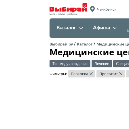
Челябинск
Места и события Челябинска
Каталог
Афиша
/
/
Выбирай.ру
Каталог
Медицинские ц
Медицинские це
Тип медучреждения
Лечение
Специа
Фильтры:
Парковка
Простатит
×
×