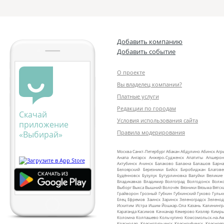
Добавить компанию
Добавить событие
О проекте
Вы владелец компании?
Платные услуги
Редакции по городам
Скачай
Условия использования сайта
приложение
Правила модерирования
«Выбирай»
Москва
Санкт‑Петербург
Абакан
Абдулино
Абинск
Агр
Анапа
Ангарск
Анжеро‑Судженск
Апатиты
Апшерон
Ахтубинск
Ачинск
Балаково
Балахна
Балашов
Барна
Белоярский
Березники
Бийск
Биробиджан
Благов
Будённовск
Бузулук
Бутурлиновка
Валуйки
Великие
Владикавказ
Владимир
Волгоград
Волгодонск
Волж
Выборг
Выкса
Вышний Волочёк
Вязники
Вязьма
Вятск
Грайворон
Грозный
Губкин
Губкинский
Гуково
Гульк
Елец
Ефремов
Заинск
Заринск
Зеленоградск
Зеленод
Искитим
Истра
Ишим
Йошкар‑Ола
Казань
Калинингр
Караганда
Касимов
Качканар
Кемерово
Кизляр
Кимр
Коломна
Колпашево
Кольчугино
Комсомольск‑на‑Ам
Краснодар
Краснотурьинск
Красноуфимск
Краснояр