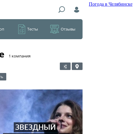
Погода в Челябинске
оп
Тесты
Отзывы
е
​1 компания
ть
ЗВЕЗДНЫЙ