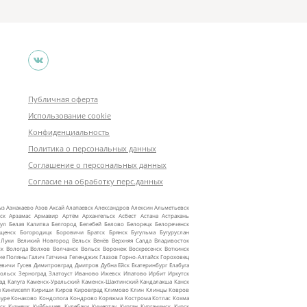
Публичная оферта
Использование cookie
Конфиденциальность
Политика о персональных данных
Соглашение о персональных данных
Согласие на обработку перс.данных
ыз
Азнакаево
Азов
Аксай
Алапаевск
Александров
Алексин
Альметьевск
ск
Арзамас
Армавир
Артём
Архангельск
Асбест
Астана
Астрахань
ул
Белая Калитва
Белгород
Белебей
Белово
Белорецк
Белореченск
ещенск
Богородицк
Боровичи
Братск
Брянск
Бугульма
Бугуруслан
 Луки
Великий Новгород
Вельск
Венёв
Верхняя Салда
Владивосток
ск
Вологда
Волхов
Волчанск
Вольск
Воронеж
Воскресенск
Воткинск
ие Поляны
Галич
Гатчина
Геленджик
Глазов
Горно‑Алтайск
Гороховец
евичи
Гусев
Димитровград
Дмитров
Дубна
Ейск
Екатеринбург
Елабуга
ольск
Зерноград
Златоуст
Иваново
Ижевск
Ипатово
Ирбит
Иркутск
ад
Калуга
Каменск‑Уральский
Каменск‑Шахтинский
Кандалакша
Канск
ы
Кингисепп
Кириши
Киров
Кировград
Климово
Клин
Клинцы
Ковров
уре
Конаково
Кондопога
Кондрово
Коряжма
Кострома
Котлас
Кохма
ск
Кузнецк
Куйбышев
Кулебаки
Кумертау
Курган
Курганинск
Курск