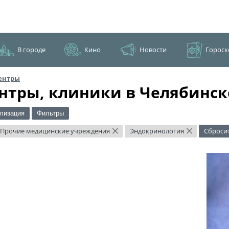
В городе
Кино
Новости
Гороск
ентры
нтры, клиники в Челябинск
лизация
Фильтры
Прочие медицинские учреждения
Эндокринология
Сброси
×
×