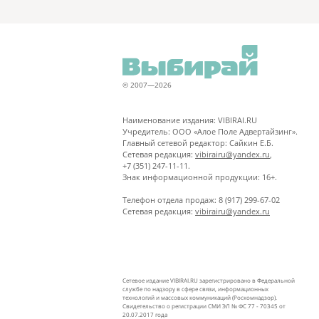
© 2007—2026
Наименование издания: VIBIRAI.RU
Учредитель: ООО «Алое Поле Адвертайзинг».
Главный сетевой редактор: Сайкин Е.Б.
Сетевая редакция:
vibirairu@yandex.ru
,
+7 (351) 247-11-11.
Знак информационной продукции: 16+.
Телефон отдела продаж: 8 (917) 299-67-02
Сетевая редакция:
vibirairu@yandex.ru
Сетевое издание VIBIRAI.RU зарегистрировано в Федеральной
службе по надзору в сфере связи, информационных
технологий и массовых коммуникаций (Роскомнадзор).
Свидетельство о регистрации СМИ ЭЛ № ФС 77 - 70345 от
20.07.2017 года