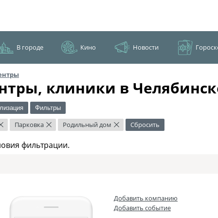
В городе
Кино
Новости
Гороск
ентры
нтры, клиники в Челябинск
лизация
Фильтры
Парковка
Родильный дом
Сбросить
×
×
×
ловия фильтрации.
Добавить компанию
Добавить событие