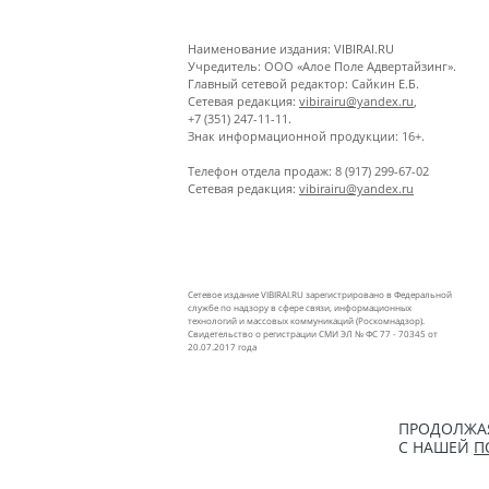
Наименование издания: VIBIRAI.RU
Учредитель: ООО «Алое Поле Адвертайзинг».
Главный сетевой редактор: Сайкин Е.Б.
Сетевая редакция:
vibirairu@yandex.ru
,
+7 (351) 247-11-11.
Знак информационной продукции: 16+.
Телефон отдела продаж: 8 (917) 299-67-02
Сетевая редакция:
vibirairu@yandex.ru
Сетевое издание VIBIRAI.RU зарегистрировано в Федеральной
службе по надзору в сфере связи, информационных
технологий и массовых коммуникаций (Роскомнадзор).
Свидетельство о регистрации СМИ ЭЛ № ФС 77 - 70345 от
20.07.2017 года
ПРОДОЛЖАЯ
С НАШЕЙ
П