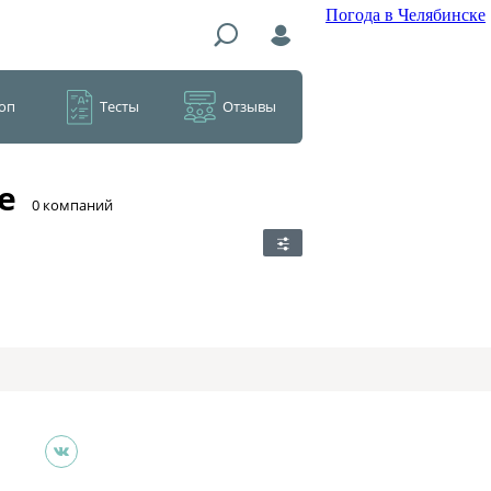
Погода в Челябинске
оп
Тесты
Отзывы
е
​0 компаний