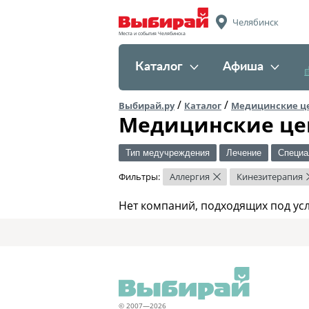
Челябинск
Места и события Челябинска
Каталог
Афиша
/
/
Выбирай.ру
Каталог
Медицинские ц
Медицинские це
Тип медучреждения
Лечение
Специа
Фильтры:
Аллергия
Кинезитерапия
×
Нет компаний, подходящих под ус
© 2007—2026