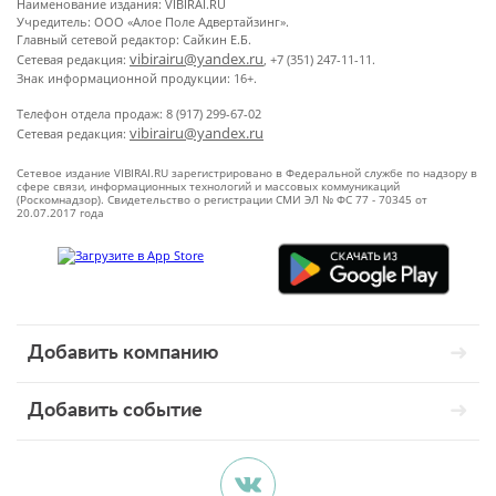
Наименование издания: VIBIRAI.RU
Учредитель: ООО «Алое Поле Адвертайзинг».
Главный сетевой редактор: Сайкин Е.Б.
vibirairu@yandex.ru
Сетевая редакция:
, +7 (351) 247-11-11.
Знак информационной продукции: 16+.
Телефон отдела продаж: 8 (917) 299-67-02
vibirairu@yandex.ru
Сетевая редакция:
Сетевое издание VIBIRAI.RU зарегистрировано в Федеральной службе по надзору в
сфере связи, информационных технологий и массовых коммуникаций
(Роскомнадзор). Свидетельство о регистрации СМИ ЭЛ № ФС 77 - 70345 от
20.07.2017 года
Добавить компанию
Добавить событие