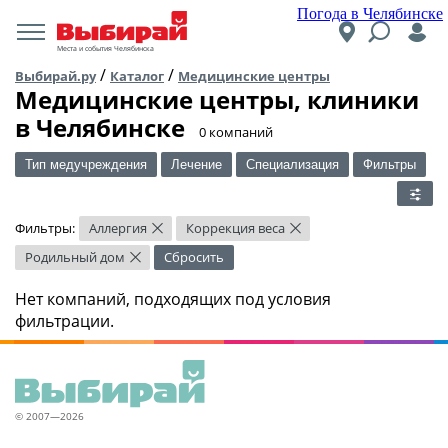
Погода в Челябинске
Места и события Челябинска
/
/
Выбирай.ру
Каталог
Медицинские центры
Медицинские центры, клиники
в Челябинске
​0 компаний
Тип медучреждения
Лечение
Специализация
Фильтры
Фильтры:
Аллергия
Коррекция веса
×
×
Родильный дом
Сбросить
×
Нет компаний, подходящих под условия
фильтрации.
© 2007—2026