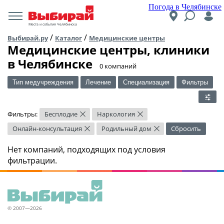
Погода в Челябинске
Места и события Челябинска
/
/
Выбирай.ру
Каталог
Медицинские центры
Медицинские центры, клиники
в Челябинске
​0 компаний
Тип медучреждения
Лечение
Специализация
Фильтры
Фильтры:
Бесплодие
Наркология
×
×
Онлайн-консультация
Родильный дом
Сбросить
×
×
Нет компаний, подходящих под условия
фильтрации.
© 2007—2026