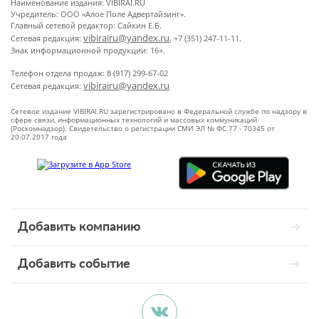
Наименование издания: VIBIRAI.RU
Учредитель: ООО «Алое Поле Адвертайзинг».
Главный сетевой редактор: Сайкин Е.Б.
vibirairu@yandex.ru
Сетевая редакция:
, +7 (351) 247-11-11.
Знак информационной продукции: 16+.
Телефон отдела продаж: 8 (917) 299-67-02
vibirairu@yandex.ru
Сетевая редакция:
Сетевое издание VIBIRAI.RU зарегистрировано в Федеральной службе по надзору в
сфере связи, информационных технологий и массовых коммуникаций
(Роскомнадзор). Свидетельство о регистрации СМИ ЭЛ № ФС 77 - 70345 от
20.07.2017 года
Добавить компанию
Добавить событие