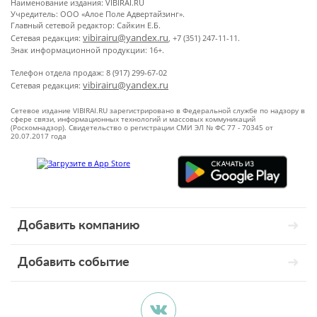
Наименование издания: VIBIRAI.RU
Учредитель: ООО «Алое Поле Адвертайзинг».
Главный сетевой редактор: Сайкин Е.Б.
vibirairu@yandex.ru
Сетевая редакция:
, +7 (351) 247-11-11.
Знак информационной продукции: 16+.
Телефон отдела продаж: 8 (917) 299-67-02
vibirairu@yandex.ru
Сетевая редакция:
Сетевое издание VIBIRAI.RU зарегистрировано в Федеральной службе по надзору в
сфере связи, информационных технологий и массовых коммуникаций
(Роскомнадзор). Свидетельство о регистрации СМИ ЭЛ № ФС 77 - 70345 от
20.07.2017 года
Добавить компанию
Добавить событие