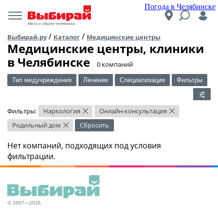
Погода в Челябинске
Места и события Челябинска
/
/
Выбирай.ру
Каталог
Медицинские центры
Медицинские центры, клиники
в Челябинске
​0 компаний
Тип медучреждения
Лечение
Специализация
Фильтры
Фильтры:
Наркология
Онлайн-консультация
×
×
Родильный дом
Сбросить
×
Нет компаний, подходящих под условия
фильтрации.
© 2007—2026