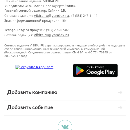
Наименование издания: VIBIRAI.RU
Учредитель: ООО «Алое Поле Адвертайзинг».
Главный сетевой редактор: Сайкин Е.Б.
vibirairu@yandex.ru
Сетевая редакция:
, +7 (351) 247-11-11.
Знак информационной продукции: 16+.
Телефон отдела продаж: 8 (917) 299-67-02
vibirairu@yandex.ru
Сетевая редакция:
Сетевое издание VIBIRAI.RU зарегистрировано в Федеральной службе по надзору в
сфере связи, информационных технологий и массовых коммуникаций
(Роскомнадзор). Свидетельство о регистрации СМИ ЭЛ № ФС 77 - 70345 от
20.07.2017 года
Добавить компанию
Добавить событие