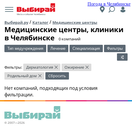
Погода в Челябинске
Места и события Челябинска
/
/
Выбирай.ру
Каталог
Медицинские центры
Медицинские центры, клиники
в Челябинске
​0 компаний
Тип медучреждения
Лечение
Специализация
Фильтры
Фильтры:
Дерматология
Ожирение
×
×
Родильный дом
Сбросить
×
Нет компаний, подходящих под условия
фильтрации.
© 2007—2026