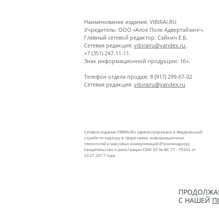
Наименование издания: VIBIRAI.RU
Учредитель: ООО «Алое Поле Адвертайзинг».
Главный сетевой редактор: Сайкин Е.Б.
Сетевая редакция:
vibirairu@yandex.ru
,
+7 (351) 247-11-11.
Знак информационной продукции: 16+.
Телефон отдела продаж: 8 (917) 299-67-02
Сетевая редакция:
vibirairu@yandex.ru
Сетевое издание VIBIRAI.RU зарегистрировано в Федеральной
службе по надзору в сфере связи, информационных
технологий и массовых коммуникаций (Роскомнадзор).
Свидетельство о регистрации СМИ ЭЛ № ФС 77 - 70345 от
20.07.2017 года
ПРОДОЛЖАЯ
С НАШЕЙ
П