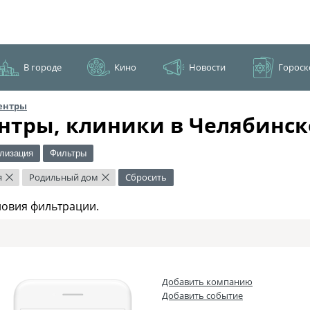
В городе
Кино
Новости
Гороск
ентры
нтры, клиники в Челябинск
лизация
Фильтры
я
Родильный дом
Сбросить
×
×
ловия фильтрации.
Добавить компанию
Добавить событие