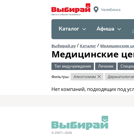
Челябинск
Места и события Челябинска
Каталог
Афиша
/
/
Выбирай.ру
Каталог
Медицинские ц
Медицинские це
Тип медучреждения
Лечение
Специа
Фильтры:
Алкоголизм
Дерматологи
×
Нет компаний, подходящих под ус
© 2007—2026