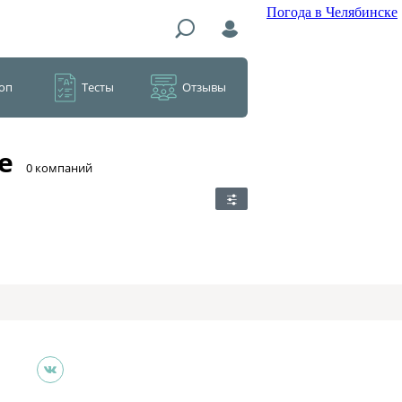
Погода в Челябинске
оп
Тесты
Отзывы
е
​0 компаний