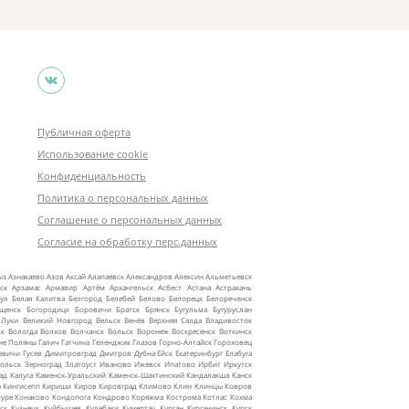
Публичная оферта
Использование cookie
Конфиденциальность
Политика о персональных данных
Соглашение о персональных данных
Согласие на обработку перс.данных
ыз
Азнакаево
Азов
Аксай
Алапаевск
Александров
Алексин
Альметьевск
ск
Арзамас
Армавир
Артём
Архангельск
Асбест
Астана
Астрахань
ул
Белая Калитва
Белгород
Белебей
Белово
Белорецк
Белореченск
ещенск
Богородицк
Боровичи
Братск
Брянск
Бугульма
Бугуруслан
 Луки
Великий Новгород
Вельск
Венёв
Верхняя Салда
Владивосток
ск
Вологда
Волхов
Волчанск
Вольск
Воронеж
Воскресенск
Воткинск
ие Поляны
Галич
Гатчина
Геленджик
Глазов
Горно‑Алтайск
Гороховец
евичи
Гусев
Димитровград
Дмитров
Дубна
Ейск
Екатеринбург
Елабуга
ольск
Зерноград
Златоуст
Иваново
Ижевск
Ипатово
Ирбит
Иркутск
ад
Калуга
Каменск‑Уральский
Каменск‑Шахтинский
Кандалакша
Канск
ы
Кингисепп
Кириши
Киров
Кировград
Климово
Клин
Клинцы
Ковров
уре
Конаково
Кондопога
Кондрово
Коряжма
Кострома
Котлас
Кохма
ск
Кузнецк
Куйбышев
Кулебаки
Кумертау
Курган
Курганинск
Курск