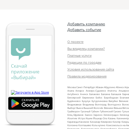
Добавить компанию
Добавить событие
О проекте
Вы владелец компании?
Платные услуги
Редакции по городам
Скачай
Условия использования сайта
приложение
Правила модерирования
«Выбирай»
Москва
Санкт‑Петербург
Абакан
Абдулино
Абинск
Агр
Анапа
Ангарск
Анжеро‑Судженск
Апатиты
Апшерон
Ахтубинск
Ачинск
Балаково
Балахна
Балашов
Барна
Белоярский
Березники
Бийск
Биробиджан
Благов
Будённовск
Бузулук
Бутурлиновка
Валуйки
Великие
Владикавказ
Владимир
Волгоград
Волгодонск
Волж
Выборг
Выкса
Вышний Волочёк
Вязники
Вязьма
Вятск
Грайворон
Грозный
Губкин
Губкинский
Гуково
Гульк
Елец
Ефремов
Заинск
Заринск
Зеленоградск
Зеленод
Искитим
Истра
Ишим
Йошкар‑Ола
Казань
Калинингр
Караганда
Касимов
Качканар
Кемерово
Кизляр
Кимр
Коломна
Колпашево
Кольчугино
Комсомольск‑на‑Ам
Краснодар
Краснотурьинск
Красноуфимск
Краснояр