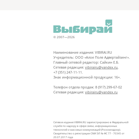
© 2007—2026
Наименование издания: VIBIRAI.RU
Учредитель: ООО «Алое Поле Адвертайзинг».
Главный сетевой редактор: Сайкин Е.Б.
Сетевая редакция:
vibirairu@yandex.ru
,
+7 (351) 247-11-11.
Знак информационной продукции: 16+.
Телефон отдела продаж: 8 (917) 299-67-02
Сетевая редакция:
vibirairu@yandex.ru
Сетевое издание VIBIRAI.RU зарегистрировано в Федеральной
службе по надзору в сфере связи, информационных
технологий и массовых коммуникаций (Роскомнадзор).
Свидетельство о регистрации СМИ ЭЛ № ФС 77 - 70345 от
20.07.2017 года