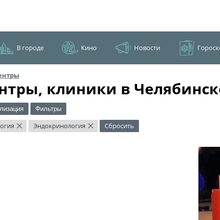
В городе
Кино
Новости
Гороск
ентры
нтры, клиники в Челябинск
лизация
Фильтры
огия
Эндокринология
Сбросить
×
×