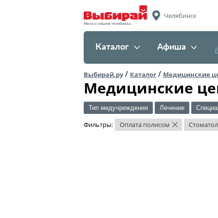
Челябинск
Места и события Челябинска
Каталог
Афиша
/
/
Выбирай.ру
Каталог
Медицинские ц
Медицинские це
Тип медучреждения
Лечение
Специа
Фильтры:
Оплата полисом
Стоматол
×