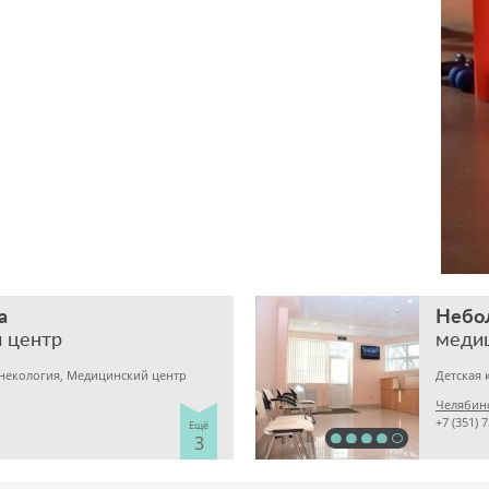
а
Небо
 центр
меди
инекология, Медицинский центр
Челябинс
+7 (351) 
Ещё
3