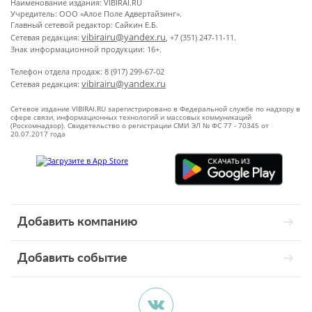
Наименование издания: VIBIRAI.RU
Учредитель: ООО «Алое Поле Адвертайзинг».
Главный сетевой редактор: Сайкин Е.Б.
vibirairu@yandex.ru
Сетевая редакция:
, +7 (351) 247-11-11.
Знак информационной продукции: 16+.
Телефон отдела продаж: 8 (917) 299-67-02
vibirairu@yandex.ru
Сетевая редакция:
Сетевое издание VIBIRAI.RU зарегистрировано в Федеральной службе по надзору в
сфере связи, информационных технологий и массовых коммуникаций
(Роскомнадзор). Свидетельство о регистрации СМИ ЭЛ № ФС 77 - 70345 от
20.07.2017 года
Добавить компанию
Добавить событие