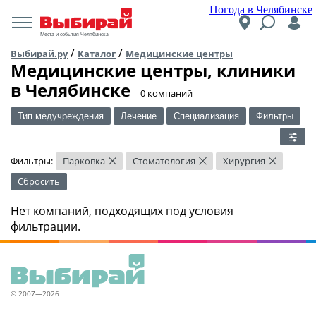
Погода в Челябинске
Места и события Челябинска
/
/
Выбирай.ру
Каталог
Медицинские центры
Медицинские центры, клиники
в Челябинске
​0 компаний
Тип медучреждения
Лечение
Специализация
Фильтры
Фильтры:
Парковка
Стоматология
Хирургия
×
×
×
Сбросить
Нет компаний, подходящих под условия
фильтрации.
© 2007—2026