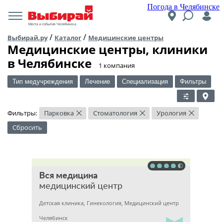
Погода в Челябинске
Места и события Челябинска
/
/
Выбирай.ру
Каталог
Медицинские центры
Медицинские центры, клиники
в Челябинске
​1 компания
Тип медучреждения
Лечение
Специализация
Фильтры
Фильтры:
Парковка
Стоматология
Урология
×
×
×
Сбросить
Вся медицина
медицинский центр
Детская клиника, Гинекология, Медицинский центр
Челябинск