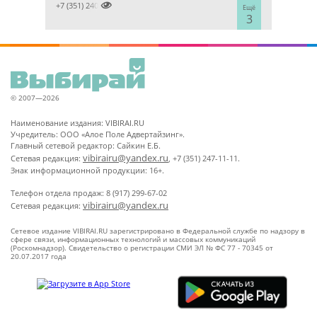

+7 (351) 2400303
Ещё
3
© 2007—2026
Наименование издания: VIBIRAI.RU
Учредитель: ООО «Алое Поле Адвертайзинг».
Главный сетевой редактор: Сайкин Е.Б.
vibirairu@yandex.ru
Сетевая редакция:
, +7 (351) 247-11-11.
Знак информационной продукции: 16+.
Телефон отдела продаж: 8 (917) 299-67-02
vibirairu@yandex.ru
Сетевая редакция:
Сетевое издание VIBIRAI.RU зарегистрировано в Федеральной службе по надзору в
сфере связи, информационных технологий и массовых коммуникаций
(Роскомнадзор). Свидетельство о регистрации СМИ ЭЛ № ФС 77 - 70345 от
20.07.2017 года