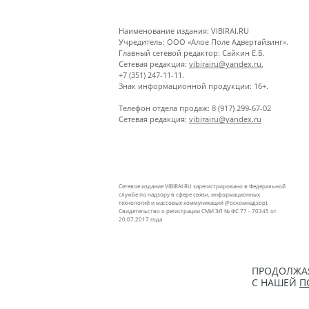
Наименование издания: VIBIRAI.RU
Учредитель: ООО «Алое Поле Адвертайзинг».
Главный сетевой редактор: Сайкин Е.Б.
Сетевая редакция:
vibirairu@yandex.ru
,
+7 (351) 247-11-11.
Знак информационной продукции: 16+.
Телефон отдела продаж: 8 (917) 299-67-02
Сетевая редакция:
vibirairu@yandex.ru
Сетевое издание VIBIRAI.RU зарегистрировано в Федеральной
службе по надзору в сфере связи, информационных
технологий и массовых коммуникаций (Роскомнадзор).
Свидетельство о регистрации СМИ ЭЛ № ФС 77 - 70345 от
20.07.2017 года
ПРОДОЛЖАЯ
С НАШЕЙ
П