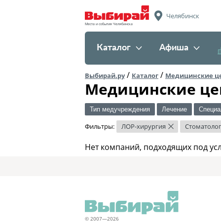
Челябинск
Места и события Челябинска
Каталог
Афиша
/
/
Выбирай.ру
Каталог
Медицинские ц
Медицинские це
Тип медучреждения
Лечение
Специа
Фильтры:
ЛОР-хирургия
Стоматоло
×
Нет компаний, подходящих под ус
© 2007—2026