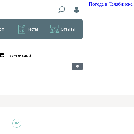
Погода в Челябинске
оп
Тесты
Отзывы
е
​0 компаний