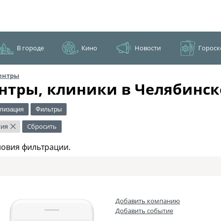
В городе
Кино
Новости
Гороск
ентры
нтры, клиники в Челябинск
лизация
Фильтры
гия
Сбросить
×
ловия фильтрации.
Добавить компанию
Добавить событие