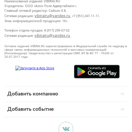
Наименование издания: VIBIRAI.RU
Учредитель: ООО «Алое Поле Адвертайзинг».
Главный сетевой редактор: Сайкин Е.Б.
vibirairu@yandex.ru
Сетевая редакция:
, +7 (351) 247-11-11.
Знак информационной продукции: 16+.
Телефон отдела продаж: 8 (917) 299-67-02
vibirairu@yandex.ru
Сетевая редакция:
Сетевое издание VIBIRAI.RU зарегистрировано в Федеральной службе по надзору в
сфере связи, информационных технологий и массовых коммуникаций
(Роскомнадзор). Свидетельство о регистрации СМИ ЭЛ № ФС 77 - 70345 от
20.07.2017 года
Добавить компанию
Добавить событие