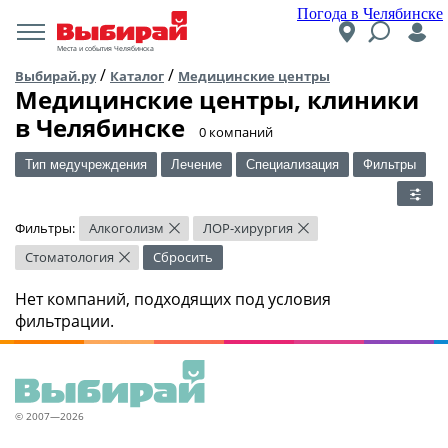
Погода в Челябинске
Места и события Челябинска
/
/
Выбирай.ру
Каталог
Медицинские центры
Медицинские центры, клиники
в Челябинске
​0 компаний
Тип медучреждения
Лечение
Специализация
Фильтры
Фильтры:
Алкоголизм
ЛОР-хирургия
×
×
Стоматология
Сбросить
×
Нет компаний, подходящих под условия
фильтрации.
© 2007—2026