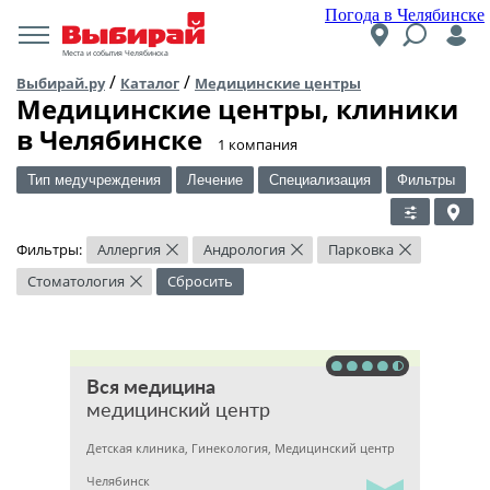
Погода в Челябинске
Места и события Челябинска
/
/
Выбирай.ру
Каталог
Медицинские центры
Медицинские центры, клиники
в Челябинске
​1 компания
Тип медучреждения
Лечение
Специализация
Фильтры
Фильтры:
Аллергия
Андрология
Парковка
×
×
×
Стоматология
Сбросить
×
Вся медицина
медицинский центр
Детская клиника, Гинекология, Медицинский центр
Челябинск