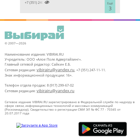

+7 (351) 2400303
Ещё
3
© 2007—2026
Наименование издания: VIBIRAI.RU
Учредитель: ООО «Алое Поле Адвертайзинг».
Главный сетевой редактор: Сайкин Е.Б.
vibirairu@yandex.ru
Сетевая редакция:
, +7 (351) 247-11-11.
Знак информационной продукции: 16+.
Телефон отдела продаж: 8 (917) 299-67-02
vibirairu@yandex.ru
Сетевая редакция:
Сетевое издание VIBIRAI.RU зарегистрировано в Федеральной службе по надзору в
сфере связи, информационных технологий и массовых коммуникаций
(Роскомнадзор). Свидетельство о регистрации СМИ ЭЛ № ФС 77 - 70345 от
20.07.2017 года