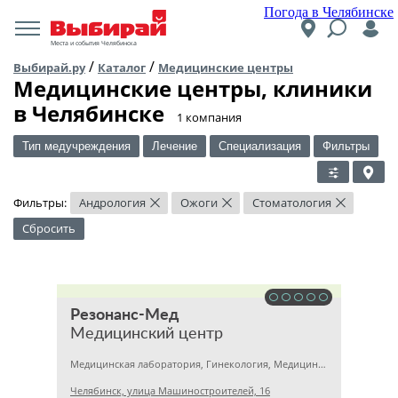
Погода в Челябинске
Места и события Челябинска
/
/
Выбирай.ру
Каталог
Медицинские центры
Медицинские центры, клиники
в Челябинске
​1 компания
Тип медучреждения
Лечение
Специализация
Фильтры
Фильтры:
Андрология
Ожоги
Стоматология
×
×
×
Сбросить
Резонанс-Мед
Медицинский центр
Медицинская лаборатория, Гинекология, Медицинский центр
Челябинск, улица Машиностроителей, 16