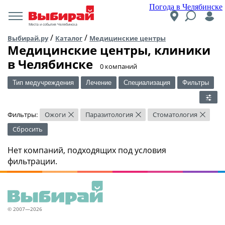
Погода в Челябинске
Места и события Челябинска
/
/
Выбирай.ру
Каталог
Медицинские центры
Медицинские центры, клиники
в Челябинске
​0 компаний
Тип медучреждения
Лечение
Специализация
Фильтры
Фильтры:
Ожоги
Паразитология
Стоматология
×
×
×
Сбросить
Нет компаний, подходящих под условия
фильтрации.
© 2007—2026