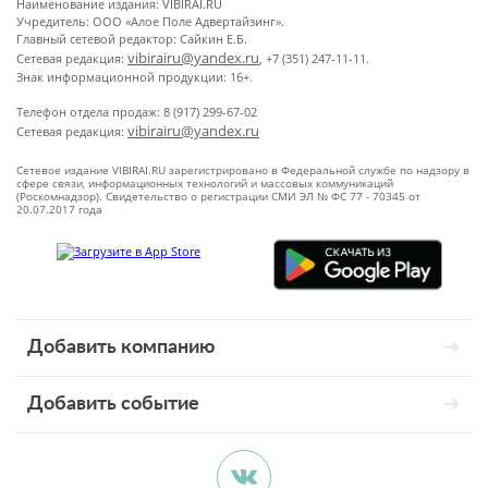
Наименование издания: VIBIRAI.RU
Учредитель: ООО «Алое Поле Адвертайзинг».
Главный сетевой редактор: Сайкин Е.Б.
vibirairu@yandex.ru
Сетевая редакция:
, +7 (351) 247-11-11.
Знак информационной продукции: 16+.
Телефон отдела продаж: 8 (917) 299-67-02
vibirairu@yandex.ru
Сетевая редакция:
Сетевое издание VIBIRAI.RU зарегистрировано в Федеральной службе по надзору в
сфере связи, информационных технологий и массовых коммуникаций
(Роскомнадзор). Свидетельство о регистрации СМИ ЭЛ № ФС 77 - 70345 от
20.07.2017 года
Добавить компанию
Добавить событие