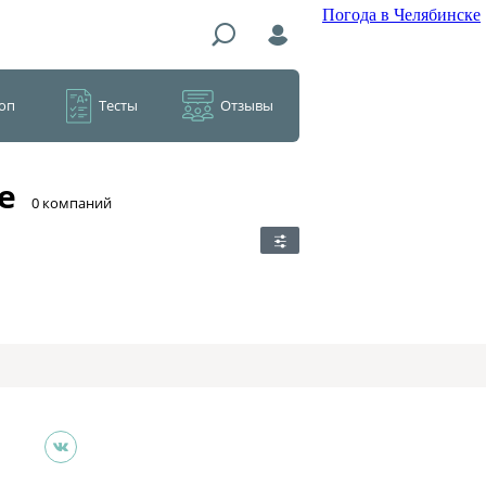
Погода в Челябинске
оп
Тесты
Отзывы
е
​0 компаний