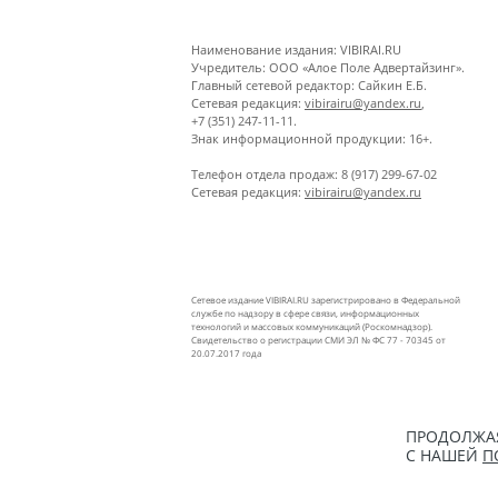
Наименование издания: VIBIRAI.RU
Учредитель: ООО «Алое Поле Адвертайзинг».
Главный сетевой редактор: Сайкин Е.Б.
Сетевая редакция:
vibirairu@yandex.ru
,
+7 (351) 247-11-11.
Знак информационной продукции: 16+.
Телефон отдела продаж: 8 (917) 299-67-02
Сетевая редакция:
vibirairu@yandex.ru
Сетевое издание VIBIRAI.RU зарегистрировано в Федеральной
службе по надзору в сфере связи, информационных
технологий и массовых коммуникаций (Роскомнадзор).
Свидетельство о регистрации СМИ ЭЛ № ФС 77 - 70345 от
20.07.2017 года
ПРОДОЛЖАЯ
С НАШЕЙ
П