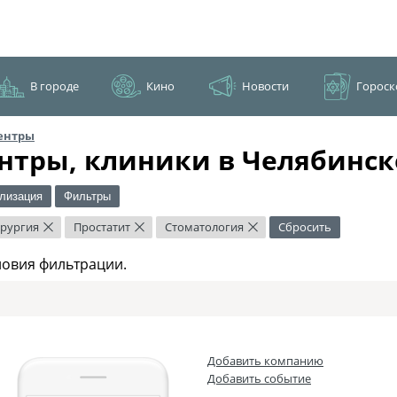
В городе
Кино
Новости
Гороск
ентры
нтры, клиники в Челябинск
лизация
Фильтры
ирургия
Простатит
Стоматология
Сбросить
×
×
×
ловия фильтрации.
Добавить компанию
Добавить событие