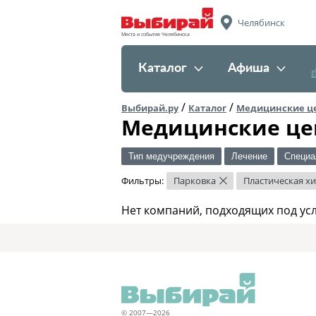
Челябинск
Места и события Челябинска
Каталог
Афиша
/
/
Выбирай.ру
Каталог
Медицинские ц
Медицинские це
Тип медучреждения
Лечение
Специа
Фильтры:
Парковка
Пластическая х
×
Нет компаний, подходящих под ус
© 2007—2026